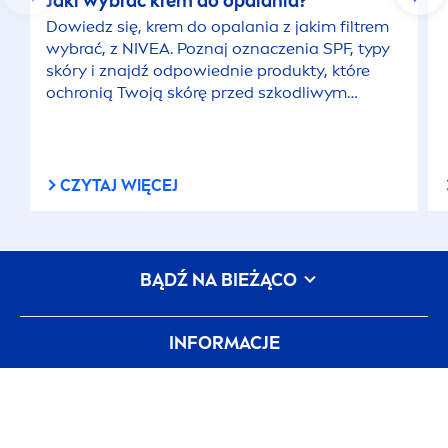
Jaki wybrać krem do opalania?
Dowiedz się, krem do opalania z jakim filtrem
wybrać, z
NIVEA
. Poznaj oznaczenia SPF, typy
skóry i znajdź odpowiednie produkty, które
ochronią Twoją skórę przed szkodliwym
działaniem słońca.
CZYTAJ WIĘCEJ
BĄDŹ NA BIEŻĄCO
INFORMACJE
Warunki korzystania
Polityka prywatności
Ustawienia plików cookie
Wszystkie artykuły
Metryczka
Mapa witryny