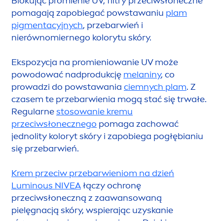
Blokując promienie UV, filtry przeciwsłoneczne
pomagają zapobiegać powstawaniu
plam
pig
men
tacyjnych
, przebarwień i
nierównomiernego kolorytu skóry.
Ekspozycja na promieniowanie UV może
powodować nadprodukcję
melaniny
, co
prowadzi do powstawania
ciemnych plam
. Z
czasem te przebarwienia mogą stać się trwałe.
Regularne
stosowanie kremu
przeciwsłonecznego
pomaga zachować
jednolity koloryt skóry i zapobiega pogłębianiu
się przebarwień.
Krem przeciw przebarwieniom na dzień
Luminous
NIVEA
łączy ochronę
przeciwsłoneczną z zaawansowaną
pielęgnacją skóry, wspierając uzyskanie