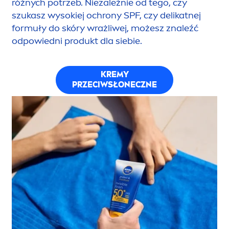
różnych potrzeb. Niezależnie od tego, czy
szukasz wysokiej ochrony SPF, czy delikatnej
formuły do skóry wrażliwej, możesz znaleźć
odpowiedni produkt dla siebie.
KREMY
PRZECIWSŁONECZNE