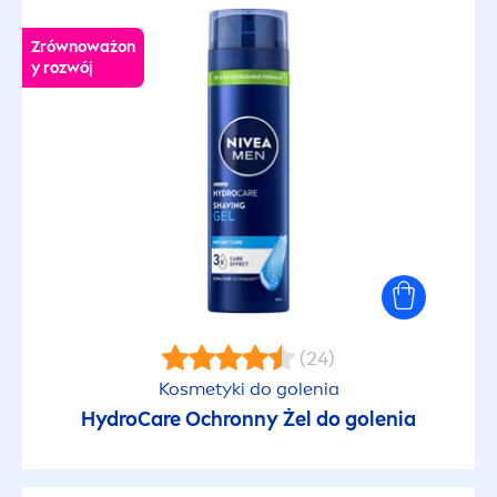
Zrównoważon
y rozwój
(24)
Kosmetyki do golenia
Hydro
Care
Ochronny Żel do golenia