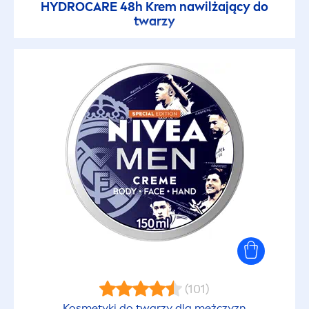
HYDRO
CARE
48h Krem nawilżający do
twarzy
(101)
Kosmetyki do twarzy dla mężczyzn