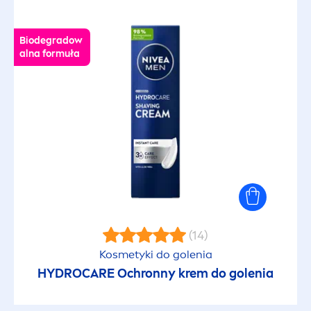
Biodegradow
alna formuła
(14)
Kosmetyki do golenia
HYDRO
CARE
Ochronny krem do golenia