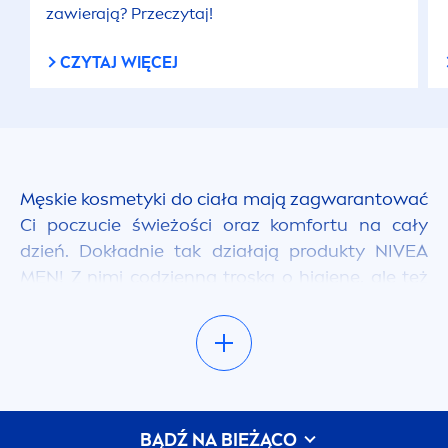
zawierają? Przeczytaj!
CZYTAJ WIĘCEJ
Męskie kosmetyki do ciała mają zagwarantować
Ci poczucie świeżości oraz komfortu na cały
dzień. Dokładnie tak działają produkty
NIVEA
MEN
! Z nimi codzienna troska o higienę, ale też
dobry wygląd stanie się naprawdę przyjemna.
Sprawdź, co dla Ciebie przygotowaliśmy.
Męska pielęgnacja ciała – jak
powinna wyglądać?
BĄDŹ NA BIEŻĄCO