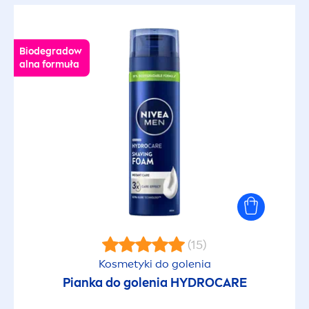
Biodegradow
alna formuła
(15)
Kosmetyki do golenia
Pianka do golenia
HYDRO
CARE