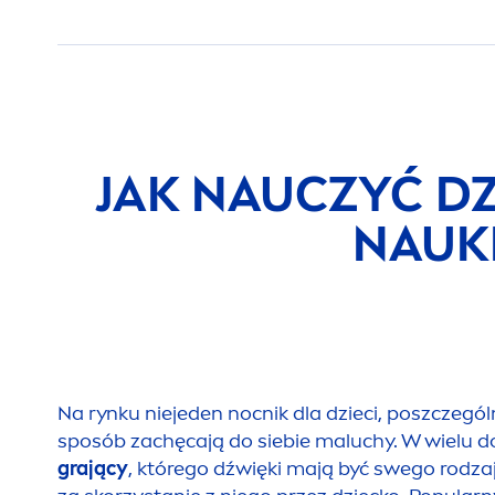
JAK NAUCZYĆ D
NAUK
Na rynku niejeden nocnik dla dzieci, poszczegó
sposób zachęcają do siebie maluchy. W wielu 
grający
, którego dźwięki mają być swego rodz