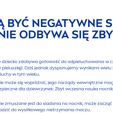
Ą BYĆ NEGATYWNE S
IE ODBYWA SIĘ ZBY
że dziecko zdobywa gotowość do odpieluchowania w cza
u w pieluszkę). Dziś jednak dysponujemy wynikami wiel
eluchy w tym wieku.
nie może się wypróżnić, jego narządy wewnętrzne mogą
bezpieczne dla dziewczynek. Zbyt wczesna nauka nocn
nnie zmuszane jest do siadania na nocnik, może zacząć 
wadzić do wysiłkowego nietrzymania moczu.