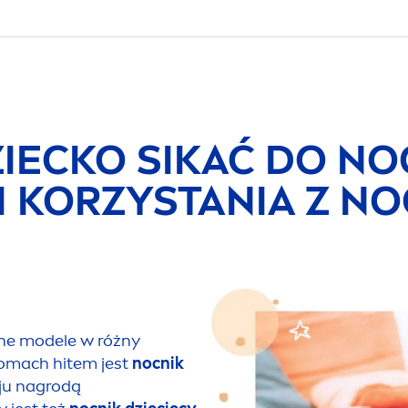
ZIECKO SIKAĆ DO NO
I KORZYSTANIA Z NO
lne modele w różny
domach hitem jest
nocnik
aju nagrodą