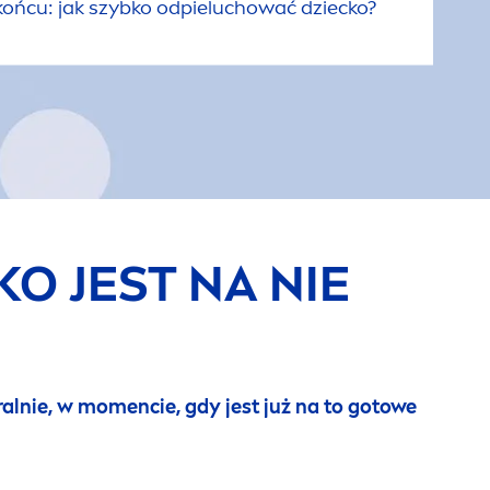
 końcu: jak szybko odpieluchować dziecko?
O JEST NA NIE
ral
nie, w mo
men
cie, gdy jest już na to gotowe