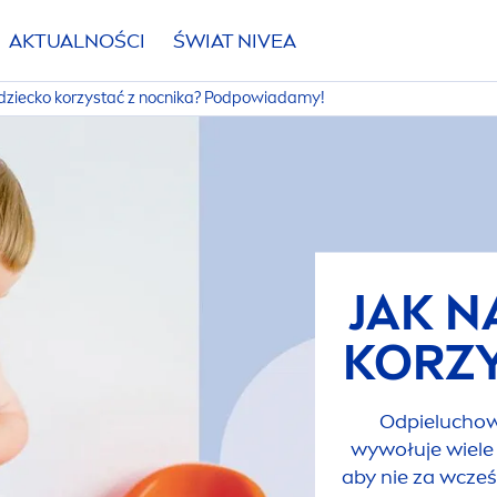
AKTUALNOŚCI
ŚWIAT
NIVEA
dziecko korzystać z nocnika? Podpowiadamy!
JAK N
KORZY
Odpieluchow
wywołuje wiele
aby nie za wcześ