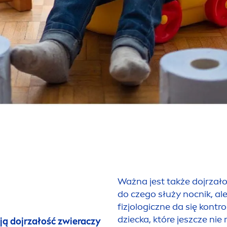
Ważna jest także dojrzało
do czego służy nocnik, ale
fizjologiczne da się kont
dziecka, które jeszcze nie 
ją dojrzałość zwieraczy