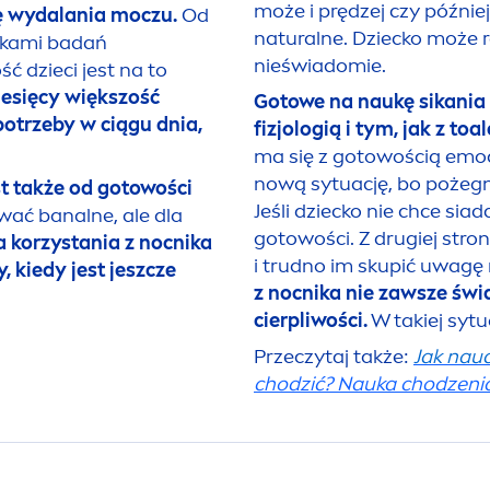
może i prędzej czy później
lę wydalania moczu.
Od
natural
ne. Dziecko może r
nikami badań
nieświadomie.
ć dzieci jest na to
esięcy większość
Gotowe na naukę sikania j
otrzeby w ciągu dnia,
fizjologią i tym, jak z toa
ma się z gotowością emo
nową sytuację, bo pożegn
t także od gotowości
Jeśli dziecko nie chce si
wać banalne, ale dla
gotowości. Z drugiej stron
 korzystania z nocnika
i trudno im skupić uwagę 
 kiedy jest jeszcze
z nocnika nie zawsze świ
cierpliwości.
W takiej sytua
Przeczytaj także:
Jak nauc
chodzić? Nauka chodzenia 