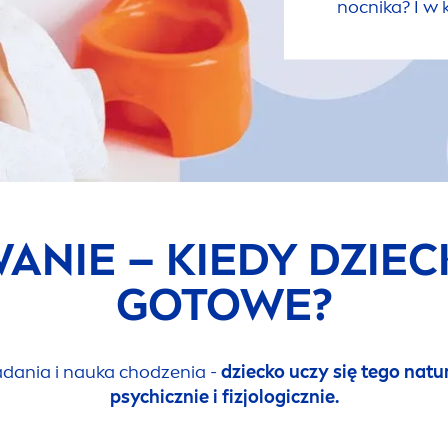
nocnika? I w
NIE – KIEDY DZIECK
GOTOWE?
iadania i nauka chodzenia -
dziecko uczy się tego
natu
psychicznie i fizjologicznie.