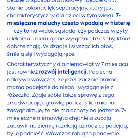
będzie w sposób prawidłowy i będzie on w
stanie pokonać lęk separacyjny, który jest
charakterystyczny dla dzieci w tym wieku.
7-
miesięczne maluchy często wpadają w histerię
— czy to na widok sąsiada, czy podczas wizyty
u lekarza. Tolerują one wyłącznie te osoby, które
dobrze znają. Widząc je i słysząc ich głos,
śmieją się i wyciągają ręce.
Charakterystyczny dla niemowląt w 7 miesiącu
jest również
rozwój inteligencji.
Pociecha
odkrywa wówczas, że jeżeli zacznie płakać,
mama podejdzie do niego i wyciągnie je z
łóżeczka. Zdaje sobie także sprawę z tego,
że odwracając główkę podczas karmienia
zasygnalizuje, że nie ma ochoty na jedzenie. 7-
miesięczne niemowlęta chętnie zrzucają
zabawki na ziemię i czekają aż rodzice podejdą,
by je podnieść. Wówczas robią to ponownie.