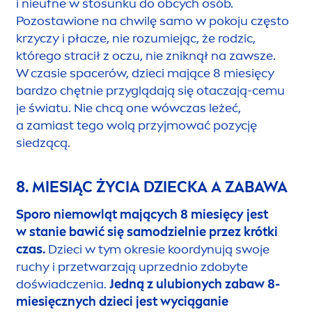
i nieufne w sto
sun
ku do obcych osób.
Pozostawione na chwilę samo w pokoju często
krzyczy i płacze, nie rozumiejąc, że rodzic,
którego stracił z oczu, nie zniknął na zawsze.
W czasie spacerów, dzieci mające 8 miesięcy
bardzo chętnie przyglądają się otaczają-cemu
je światu. Nie chcą one wówczas leżeć,
a zamiast tego wolą przyjmować pozycję
siedzącą.
8. MIESIĄC ŻYCIA DZIECKA A ZABAWA
Sporo niemowląt mających 8 miesięcy jest
w stanie bawić się samodzielnie przez krótki
czas.
Dzieci w tym okresie koordynują swoje
ruchy i przetwarzają uprzednio zdobyte
doświadczenia.
Jedną z ulubionych zabaw 8-
miesięcznych dzieci jest wyciąganie