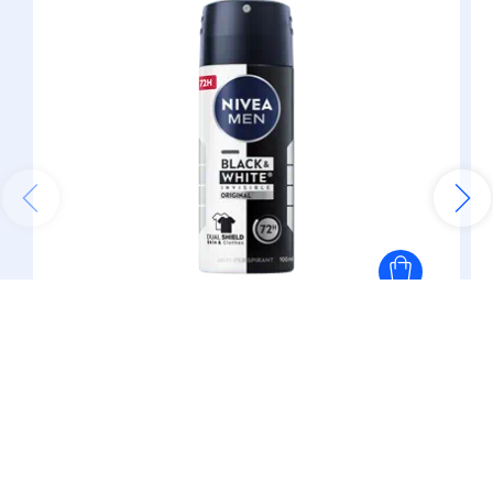
(0)
Antyperspiranty dla mężczyzn
Antyperspirant
Black
&
White
Power
Spray 100 ml