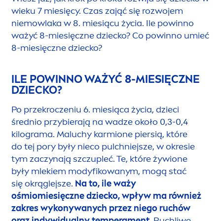
wieku 7 miesięcy. Czas zająć się rozwojem
niemowlaka w 8. miesiącu życia. Ile powinno
ważyć 8-miesięczne dziecko? Co powinno umieć
8-miesięczne dziecko?
ILE POWINNO WAŻYĆ 8-MIESIĘCZNE
DZIECKO?
Po przekroczeniu 6. miesiąca życia, dzieci
średnio przybierają na wadze około 0,3-0,4
kilograma. Maluchy karmione piersią, które
do tej pory były nieco pulchniejsze, w okresie
tym zaczynają szczupleć. Te, które żywione
były mlekiem modyfikowanym, mogą stać
się okrąglejsze.
Na to, ile waży
ośmiomiesięczne dziecko, wpływ ma również
zakres wykonywanych przez niego ruchów
oraz indywidualny tempera
men
t
. Ruchliwe,