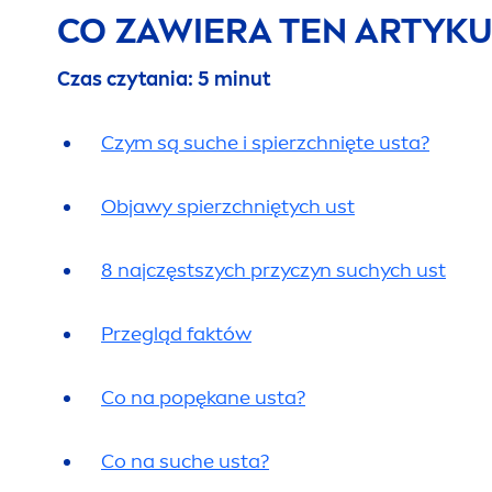
CO ZAWIERA TEN ARTYKU
Czas czytania: 5 minut
Czym są suche i spierzchnięte usta?
Objawy spierzchniętych ust
8 najczęstszych przyczyn suchych ust
Przegląd faktów
Co na popękane usta?
Co na suche usta?