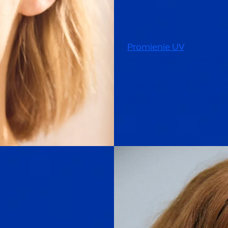
2. EKSPOZY
Promienie UV
mogą uszk
wysuszenie, zaczerwieni
mniej melaniny niż resz
spowodowane promieni
ochrony SPF może prow