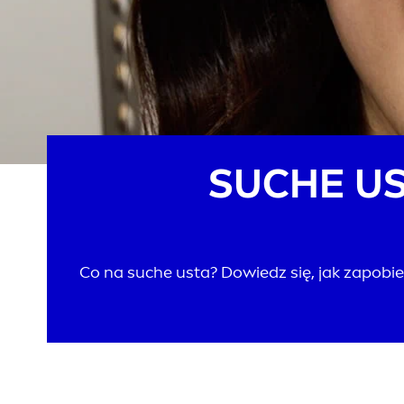
SUCHE US
Co na suche usta? Dowiedz się, jak zapobieg