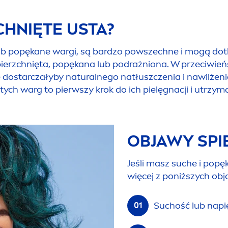
CHNIĘTE USTA?
 lub popękane wargi, są bardzo powszechne i mogą do
spierzchnięta, popękana lub podrażniona. W przeciwień
e dostarczałyby
natural
nego natłuszczenia i nawilżeni
h warg to pierwszy krok do ich pielęgnacji i utrzyma
OBJAWY SPI
Jeśli masz suche i pop
więcej z poniższych ob
Suchość lub napi