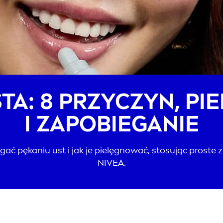
TA: 8 PRZYCZYN, PI
I ZAPOBIEGANIE
ać pękaniu ust i jak je pielęgnować, stosując proste 
NIVEA
.