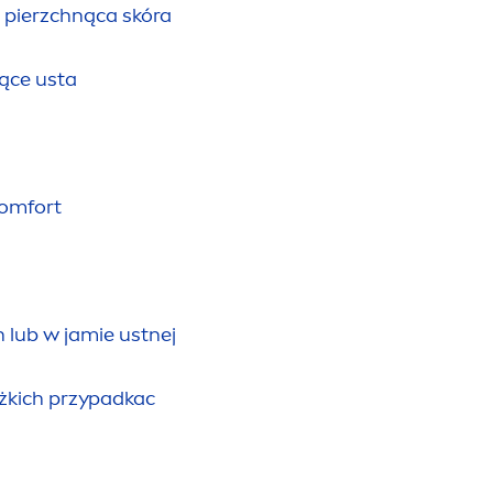
b pierzchnąca skóra
kące usta
komfort
 lub w jamie ustnej
żkich przypadkac