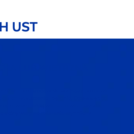
H UST
UCHA LUB WIETRZNA
jazne warunki środowiskowe może pozbawić
do ich wysuszenia i pękania. Dzieje się tak,
ze zawiera mniej wilgoci, a wiatr wysusza
ną skórę warg na działanie czynników