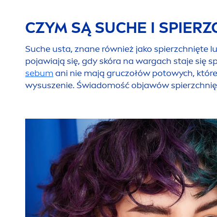
CZYM SĄ SUCHE I SPIERZ
Suche usta, znane również jako spierzchnięte
pojawiają się, gdy skóra na wargach staje się 
sebum
ani nie mają gruczołów potowych, któr
wysuszenie. Świadomość objawów spierzchniętyc