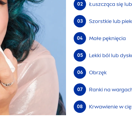
Łuszcząca się lu
Szorstkie lub pie
Małe pęknięcia
Lekki ból lub dys
Obrzęk
Ranki na wargach
Krwawienie w cię