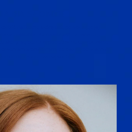
CJA NA SŁOŃCE
odzić delikatną skórę ust, powodując jej
enie i pękanie. Ponieważ usta zawierają
ta skóry, są bardziej podatne na uszkodzenia
owaniem słonecznym, co bez odpowiedniej
adzić do długotrwałej suchości.