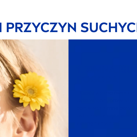
H PRZYCZYN SUCHYC
1. ZIMNA, S
POGODA
Ekspozycja na nieprzy
usta wilgoci, prowadząc 
ponieważ zimne powietr
usta, narażając delikat
zewnętrznych.