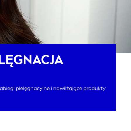
ELĘGNACJA
zabiegi pielęgnacyjne i nawilżające produkty