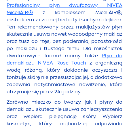
Profesjonalny płyn dwufazowy
NIVEA
MicellAIR
®
z kompleksem
MicellAIR
®,
ekstraktem z czarnej herbaty i suchym olejkiem.
Ten reko
men
dowany przez makijażystów płyn
skutecznie usuwa nawet wodoodporny makijaż
oraz tusz do rzęs, bez pocierania, pozostałości
po makijażu i tłustego filmu. Dla miłośniczek
dwufazowych formuł mamy także
Płyn do
demakijażu
NIVEA
Rose
Touch
z organiczną
wodą różaną, który dokładnie oczyszcza i
tonizuje skórę nie przesuszając jej, a dodatkowo
zapewnia natychmiastowe nawilżenie, które
utrzymuje się przez 24 godziny.
Zarówno mleczko do twarzy, jak i płyny do
demakijażu skutecznie usuwa zanieczyszczenia
oraz wspiera pielęgnację skóry. Wybierz
kosmetyk, który najbardziej odpowiada