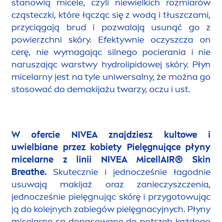
stanowią micele, czyli niewielkich rozmiarów
cząsteczki, które łącząc się z wodą i tłuszczami,
przyciągają brud i pozwalają u
sun
ąć go z
powierzchni skóry. Efektywnie oczyszcza on
cerę, nie wymagając silnego pocierania i nie
naruszając warstwy
hydro
lip
idowej skóry. Płyn
micelarny jest na tyle uniwersalny, że można go
stosować do demakijażu twarzy, oczu i ust.
W ofercie
NIVEA
znajdziesz kultowe i
uwielbiane przez kobiety Pielęgnujące płyny
micelarne z linii
NIVEA
MicellAIR
®
Skin
Breathe.
Skutecznie i jednocześnie łagodnie
usuwają makijaż oraz zanieczyszczenia,
jednocześnie pielęgnując skórę i przygotowując
ją do kolejnych zabiegów pielęgnacyjnych. Płyny
micelarne są dopasowane do potrzeb każdego