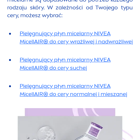
rodzaju skóry. W zależności od Twojego typu
cery, możesz wybrać:
Pielęgnujący płyn micelarny
NIVEA
MicellAIR
® do cery wrażliwej i nadwrażliwej
Pielęgnujący płyn micelarny
NIVEA
MicellAIR
® do cery suchej
Pielęgnujący płyn micelarny
NIVEA
MicellAIR
® do cery normalnej i mieszanej