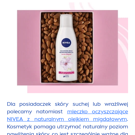
Dla posiadaczek skóry suchej lub wrażliwej
polecamy natomiast
mleczko oczyszczające
NIVEA
z
natural
nym olejkiem migdałowym
.
Kosmetyk pomaga utrzymać
natural
ny poziom
nawilżenia skóry, co jest szczególnie ważne dla