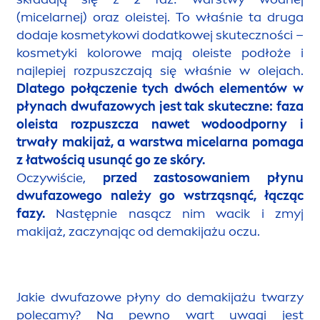
(micelarnej) oraz oleistej. To właśnie ta druga
dodaje kosmetykowi dodatkowej skuteczności –
kosmetyki kolorowe mają oleiste podłoże i
najlepiej rozpuszczają się właśnie w olejach.
Dlatego połączenie tych dwóch ele
men
tów w
płynach dwufazowych jest tak skuteczne: faza
oleista rozpuszcza nawet wodoodporny i
trwały makijaż, a warstwa micelarna pomaga
z łatwością u
sun
ąć go ze skóry.
Oczywiście,
przed zastosowaniem płynu
dwufazowego należy go wstrząsnąć, łącząc
fazy.
Następnie nasącz nim wacik i zmyj
makijaż, zaczynając od demakijażu oczu.
Jakie dwufazowe płyny do demakijażu twarzy
polecamy? Na pewno wart uwagi jest