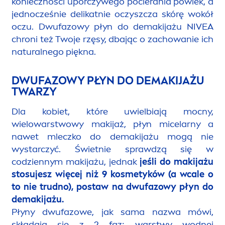
konieczności uporczywego pocierania powiek, a
jednocześnie delikatnie oczyszcza skórę wokół
oczu. Dwufazowy płyn do demakijażu
NIVEA
chroni też Twoje rzęsy, dbając o zachowanie ich
natural
nego piękna.
DWUFAZOWY PŁYN DO DEMAKIJAŻU
TWARZY
Dla kobiet, które uwielbiają mocny,
wielowarstwowy makijaż, płyn micelarny a
nawet mleczko do demakijażu mogą nie
wystarczyć. Świetnie sprawdzą się w
codziennym makijażu, jednak
jeśli do makijażu
stosujesz więcej niż 9 kosmetyków (a wcale o
to nie trudno), postaw na dwufazowy płyn do
demakijażu.
Płyny dwufazowe, jak sama nazwa mówi,
składają się z 2 faz: warstwy wodnej