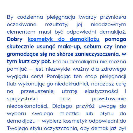
By codzienna pielęgnacja twarzy przyniosła
oczekiwane rezultaty, jej nieodzownym
ele
men
tem musi być odpowiedni demakijaż.
Dobry
kosmetyk do demakijażu
pomaga
skutecznie u
sun
ąć make-up, sebum czy inne
gromadzące się na skórze zanieczyszczenia, w
tym kurz czy pot.
Etapu demakijażu nie można
pomijać – jest niezwykle ważny dla zdrowego
wyglądu cery! Pomijając ten etap pielęgnacji
(lub wykonując go niedokładnie), narażasz cerę
na przesuszenie, utratę elastyczności i
sprężystości oraz powstawanie
niedoskonałości. Dlatego przyłóż uwagę do
wyboru swojego mleczka lub płynu do
demakijażu – wybierz kosmetyk odpowiedni do
Twojego stylu oczyszczania, aby demakijaż był