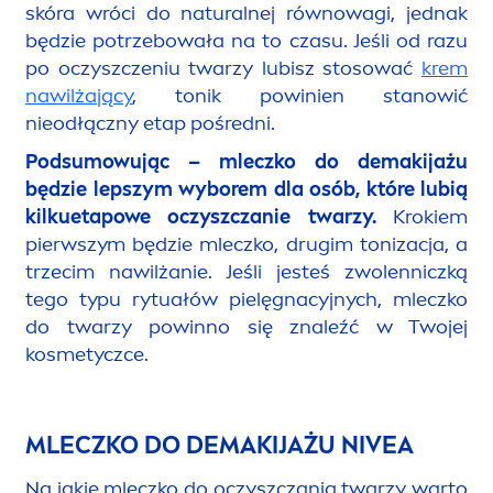
skóra wróci do
natural
nej równowagi, jednak
będzie potrzebowała na to czasu. Jeśli od razu
po oczyszczeniu twarzy lubisz stosować
krem
nawilżający
, tonik powinien stanowić
nieodłączny etap pośredni.
Podsumowując – mleczko do demakijażu
będzie lepszym wyborem dla osób, które lubią
kilkuetapowe oczyszczanie twarzy.
Krokiem
pierwszym będzie mleczko, drugim tonizacja, a
trzecim nawilżanie. Jeśli jesteś zwolenniczką
tego typu rytuałów pielęgnacyjnych, mleczko
do twarzy powinno się znaleźć w Twojej
kosmetyczce.
MLECZKO DO DEMAKIJAŻU
NIVEA
Na jakie mleczko do oczyszczania twarzy warto