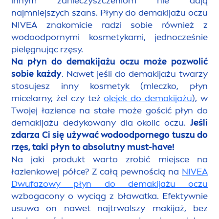
innym zanieczyszczeniom nie dają
najmniejszych szans. Płyny do demakijażu oczu
NIVEA
znakomicie radzi sobie również z
wodoodpornymi kosmetykami, jednocześnie
pielęgnując rzęsy.
Na płyn do demakijażu oczu może pozwolić
sobie każdy
. Nawet jeśli do demakijażu twarzy
stosujesz inny kosmetyk (mleczko, płyn
micelarny, żel czy też
olejek do demakijażu
), w
Twojej łazience na stałe może gościć płyn do
demakijażu dedykowany dla okolic oczu.
Jeśli
zdarza Ci się używać wodoodpornego tuszu do
rzęs, taki płyn to absolutny must-have!
Na jaki produkt warto zrobić miejsce na
łazienkowej półce? Z całą pewnością na
NIVEA
Dwufazowy płyn do demakijażu oczu
wzbogacony o wyciąg z bławatka. Efektywnie
usuwa on nawet najtrwalszy makijaż, bez