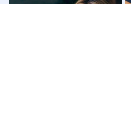
Kosmetyki do twarzy
Jak przedłużyć trwałość makijażu? 19
najlepszych trików
CZYTAJ WIĘCEJ