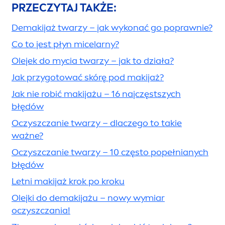
PRZECZYTAJ TAKŻE:
Demakijaż twarzy – jak wykonać go poprawnie?
Co to jest płyn micelarny?
Olejek do mycia twarzy – jak to działa?
Jak przygotować skórę pod makijaż?
Jak nie robić makijażu – 16 najczęstszych
błędów
Oczyszczanie twarzy – dlaczego to takie
ważne?
Oczyszczanie twarzy – 10 często popełnianych
błędów
Letni makijaż krok po kroku
Olejki do demakijażu – nowy wymiar
oczyszczania!