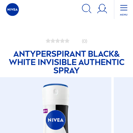
Kosmetyki
NIVEA
Kosmetyki do ciała
Antyperspiranty
(0)
ANTYPERSPIRANT
BLACK
&
WHITE
INVISIBLE AUTHENTIC
SPRAY