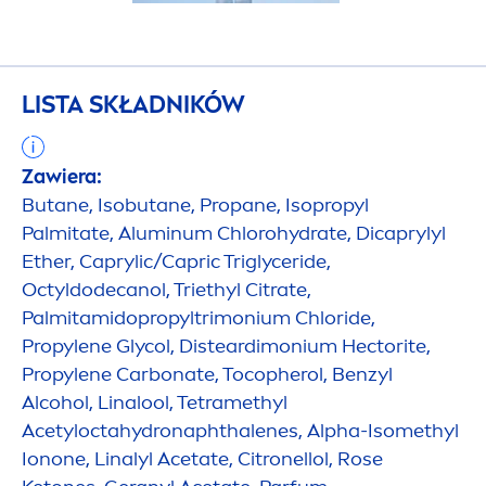
LISTA SKŁADNIKÓW
Zawiera:
Butane, Isobutane, Propane, Isopropyl
Palmitate, Aluminum Chloro
hydra
te, Dicaprylyl
Ether, Caprylic/Capric Triglyceride,
Octyldodecanol, Triethyl Citrate,
Palmitamidopropyltrimonium Chloride,
Propylene Glycol, Disteardimonium Hectorite,
Propylene Carbonate, Tocopherol, Benzyl
Alcohol, Linalool, Tetramethyl
Acetylocta
hydro
naphthalenes, Alpha-Isomethyl
Ionone, Linalyl Acetate, Citronellol,
Rose