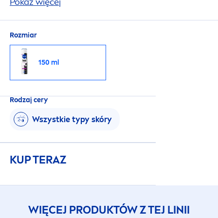
ubraniach. Niezawodna, 72-godzinna ochrona,
Pokaż więcej
która jednocześnie pielęgnuje Twoją skórę.
Rozmiar
150 ml
Rodzaj cery
Wszystkie typy skóry
KUP TERAZ
WIĘCEJ PRODUKTÓW Z TEJ LINII