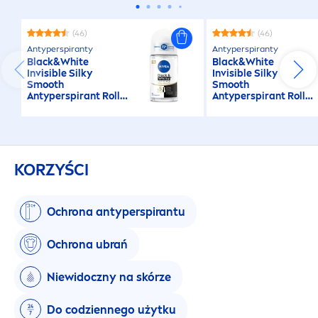
(46)
(46)
Antyperspiranty
Antyperspiranty
Black
&
White
Black
&
White
Invisible Silky
Invisible Silky
Smooth
Smooth
Antyperspirant Roll
Antyperspirant Roll
on
on
KORZYŚCI
Ochrona antyperspirantu
Ochrona ubrań
Niewidoczny na skórze
Do codziennego użytku