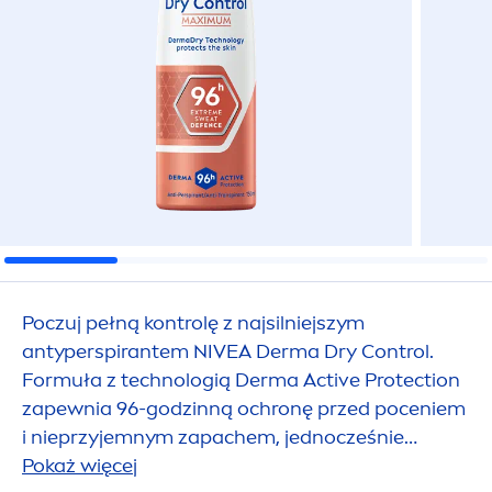
Poczuj pełną kontrolę z najsilniejszym
antyperspirantem
NIVEA
Derma Dry Control.
Formuła z technologią Derma
Active
Protect
ion
zapewnia 96-godzinną ochronę przed poceniem
i nieprzyjemnym zapachem, jednocześnie
chroniąc skórę.
Pokaż więcej