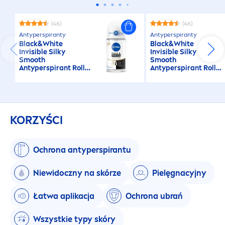
(46)
(46)
Antyperspiranty
Antyperspiranty
Black
&
White
Black
&
White
Invisible Silky
Invisible Silky
Smooth
Smooth
Antyperspirant Roll
Antyperspirant Roll
on
on
KORZYŚCI
Ochrona antyperspirantu
Niewidoczny na skórze
Pielęgnacyjny
Łatwa aplikacja
Ochrona ubrań
Wszystkie typy skóry