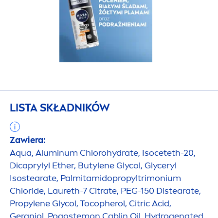
LISTA SKŁADNIKÓW
Zawiera:
Aqua
, Aluminum Chloro
hydra
te, Isoceteth-20,
Dicaprylyl Ether, Butylene Glycol, Glyceryl
Isostearate, Palmitamidopropyltrimonium
Chloride, Laureth-7 Citrate, PEG-150 Distearate,
Propylene Glycol, Tocopherol, Citric Acid,
Geraniol, Pogostemon Cablin Oil,
Hydro
genated