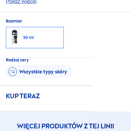
ubraniach. Niezawodna, 72-godzinna ochrona,
Pokaż więcej
która jednocześnie pielęgnuje Twoją skórę.
Rozmiar
50 ml
Rodzaj cery
Wszystkie typy skóry
KUP TERAZ
WIĘCEJ PRODUKTÓW Z TEJ LINII