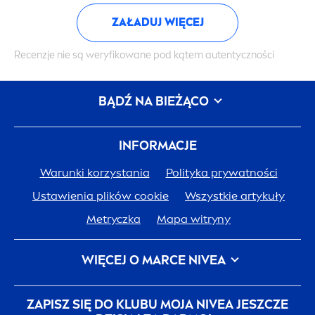
ZAŁADUJ WIĘCEJ
Recenzje nie są weryfikowane pod kątem autentyczności
BĄDŹ NA BIEŻĄCO
INFORMACJE
Warunki korzystania
Polityka prywatności
Ustawienia plików cookie
Wszystkie artykuły
Metryczka
Mapa witryny
WIĘCEJ O MARCE
NIVEA
Historia
NIVEA
Kariera w Beiersdorf
ZAPISZ SIĘ DO KLUBU MOJA
NIVEA
JESZCZE
JEDNA SKÓRA. JEDNA PLANETA. JEDNA TROSKA.