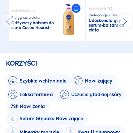
(0)
(0)
Pielęgnacja ciała
Pielęgnacja ciała
Udoskonalający
Odżywczy balsam do
serum-balsam do
ciała Cocoa Nourish
ciała
KORZYŚCI
Szybkie wchłanianie
Nawilżający
Lekka formuła
Uczucie gładkiej skóry
72h Nawilżenia
Serum Głęboko Nawilżające
Minerały morskie
Kwas Hialuronowy