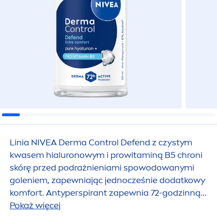
Linia
NIVEA
Derma Control Defend z czystym
kwasem hialuronowym i prowitaminą B5 chroni
skórę przed podrażnieniami spowodowanymi
goleniem, zapewniając jednocześnie dodatkowy
komfort. Antyperspirant zapewnia 72-godzinną
ochronę przed potem i nieprzyjemnym
Pokaż więcej