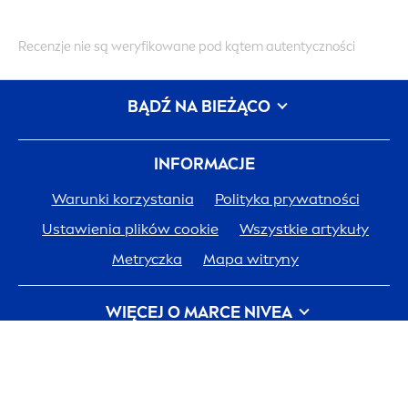
Recenzje nie są weryfikowane pod kątem autentyczności
BĄDŹ NA BIEŻĄCO
INFORMACJE
Warunki korzystania
Polityka prywatności
Ustawienia plików cookie
Wszystkie artykuły
Metryczka
Mapa witryny
WIĘCEJ O MARCE
NIVEA
Historia
NIVEA
Kariera w Beiersdorf
ZAPISZ SIĘ DO KLUBU MOJA
NIVEA
JESZCZE
JEDNA SKÓRA. JEDNA PLANETA. JEDNA TROSKA.
DZISIAJ ZA DARMO!