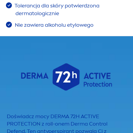
Tolerancja dla skóry potwierdzona
dermatologicznie
Nie zawiera alkoholu etylowego
Doświadcz mocy DERMA 72H
ACTIVE
PROTECT
ION z roll-onem Derma Control
Defend. Ten antyperspirant pozwala Ci z