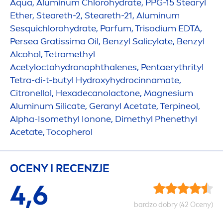
Aqua
, Aluminum Chloro
hydra
te, PPG-15 Stearyl
Ether, Steareth-2, Steareth-21, Aluminum
Sesquichloro
hydra
te, Parfum, Trisodium EDTA,
Persea Gratissima Oil, Benzyl Salicylate, Benzyl
Alcohol, Tetramethyl
Acetylocta
hydro
naphthalenes, Pentaerythrityl
Tetra-di-t-butyl
Hydro
xy
hydro
cinnamate,
Citronellol, Hexadecanolactone, Magnesium
Aluminum Silicate, Geranyl Acetate, Terpineol,
Alpha-Isomethyl Ionone, Dimethyl Phenethyl
Acetate, Tocopherol
OCENY I RECENZJE
4,6
bardzo dobry (42 Oceny)