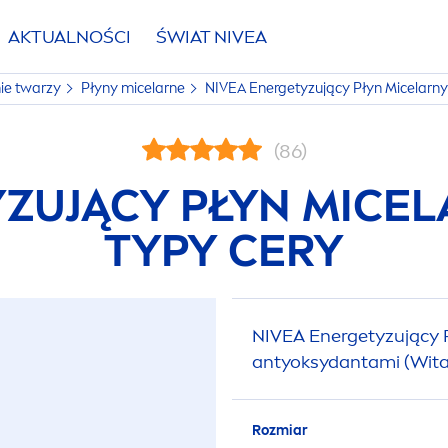
AKTUALNOŚCI
ŚWIAT
NIVEA
ie twarzy
Płyny micelarne
NIVEA
Energetyzujący Płyn Micelarny
(86)
ZUJĄCY PŁYN MICEL
TYPY CERY
NIVEA
Energetyzujący P
antyoksydantami (Wita
Rozmiar