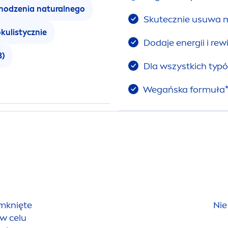
chodzenia
natural
nego
Skutecznie usuwa m
kulistycznie
Dodaje energii i rewi
3)
Dla wszystkich typó
Wegańska formuła
amknięte
Nie
w celu