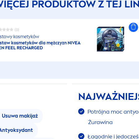
IĘCEJ PRODUKTÓW Z TEJ LIN
(0)
stawy kosmetyków
staw kosmetyków dla mężczyzn
NIVEA
EN
FEEL RECHARGED
NAJWAŻNIEJ
Potrójna moc antyo
Usuwa makijaż
Żurawina
Antyoksydant
Łagodnie i jedocześ