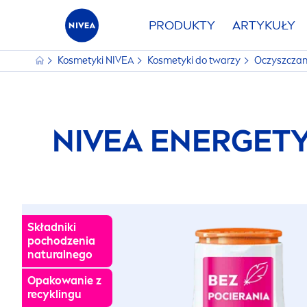
PRODUKTY
ARTYKUŁY
Kosmetyki
NIVEA
Kosmetyki do twarzy
Oczyszczan
NIVEA
ENERGETY
Składniki
pochodzenia
natural
nego
Opakowanie z
recyklingu