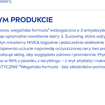
skary.
TYM PRODUKCIE
owa, wegańska formuła* wzbogacona o 3 antyoksydant
e optymalne nawilżenie skóry 3. Żurawinę, która odży
Płyn micelarny
NIVEA
łagodnie i jedocześnie dokładnie
 Zapewnia uczucie naprawdę oczyszczonej cery, bez poz
talizuje skórę, aby wyglądała zdrowo i promiennie. Pł
a w 96% z plastiku z recyklingu – z wył. etykiety i 
ZNIE *Wegańska formuła - bez składników pochod