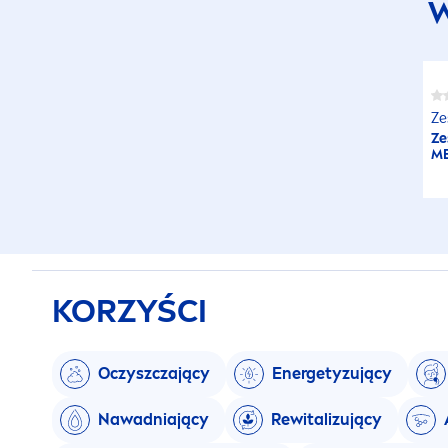
W
Ze
Ze
M
KORZYŚCI
Oczyszczający
Energetyzujący
Nawadniający
Rewitalizujący