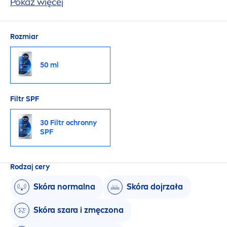
nawilża i poprawia jej kondycję.
Pokaż więcej
Rozmiar
50 ml
Filtr SPF
30 Filtr ochronny
SPF
Rodzaj cery
Skóra normalna
Skóra dojrzała
Skóra szara i zmęczona