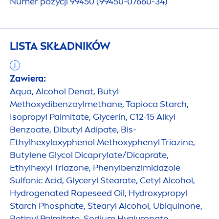
Numer pozycji 99450 (99450-07660-34)
LISTA SKŁADNIKÓW
Zawiera:
Aqua
, Alcohol Denat, Butyl
Methoxydibenzoylmethane, Tapioca Starch,
Isopropyl Palmitate, Glycerin, C12-15 Alkyl
Benzoate, Dibutyl Adipate, Bis-
Ethylhexyloxyphenol Methoxyphenyl Triazine,
Butylene Glycol Dicaprylate/Dicaprate,
Ethylhexyl Triazone, Phenylbenzimidazole
Sulfonic Acid, Glyceryl Stearate, Cetyl Alcohol,
Hydro
genated Rapeseed Oil,
Hydro
xypropyl
Starch Phosphate, Stearyl Alcohol, Ub
iq
uinone,
Retinyl Palmitate, Sodium
Hyaluron
ate,