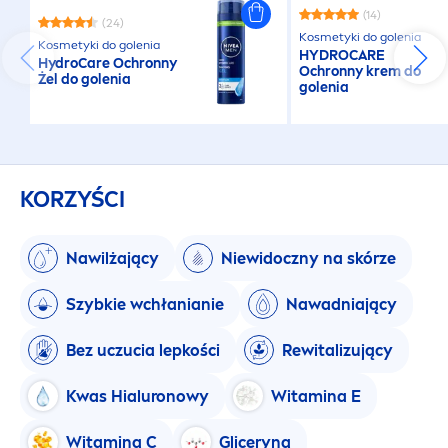
(14)
(24)
Kosmetyki do golenia
Kosmetyki do golenia
HYDRO
CARE
Hydro
Care
Ochronny
Ochronny krem do
Żel do golenia
golenia
KORZYŚCI
Nawilżający
Niewidoczny na skórze
Szybkie wchłanianie
Nawadniający
Bez uczucia lepkości
Rewitalizujący
Kwas Hialuronowy
Witamina E
Witamina C
Gliceryna