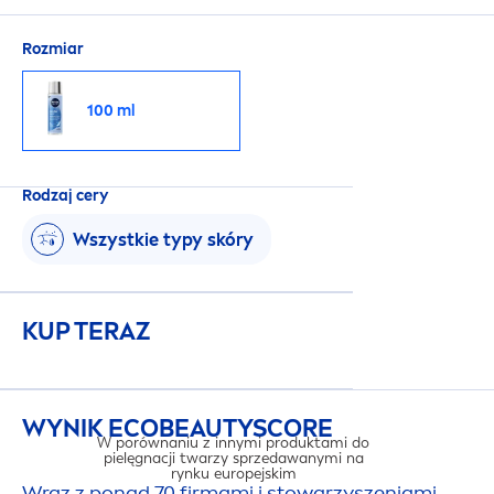
Rozmiar
100 ml
Rodzaj cery
Wszystkie typy skóry
KUP TERAZ
WYNIK ECO
BEAUTY
SCORE
W porównaniu z innymi produktami do
pielęgnacji twarzy sprzedawanymi na
rynku europejskim
Wraz z ponad 70 firmami i stowarzyszeniami