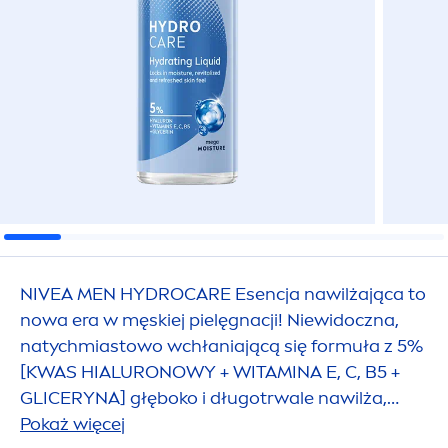
NIVEA
MEN
HYDRO
CARE
Esencja nawilżająca to
nowa era w męskiej pielęgnacji! Niewidoczna,
natychmiastowo wchłaniającą się formuła z 5%
[KWAS HIALURONOWY + WITAMINA E, C, B5 +
GLICERYNA] głęboko i długotrwale nawilża,
pozostawiając uczucie komfortu skóry.
Pokaż więcej