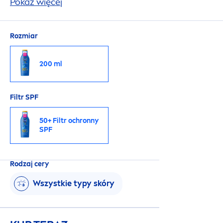
uszkodzeniem skóry na skutek promieniowania
Pokaż więcej
słonecznego, ale też zapobiega odwodnieniu
skóry.
Rozmiar
200 ml
Filtr SPF
50+ Filtr ochronny
SPF
Rodzaj cery
Wszystkie typy skóry