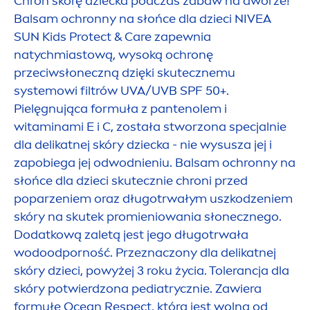
Chroń skórę dziecka podczas zabaw na dworze!
Balsam ochronny na słońce dla dzieci
NIVEA
SUN
Kids
Protect
&
Care
zapewnia
natychmiastową, wysoką ochronę
przeciwsłoneczną dzięki skutecznemu
systemowi filtrów UVA/UVB SPF 50+.
Pielęgnująca formuła z pantenolem i
witaminami E i C, została stworzona specjalnie
dla delikatnej skóry dziecka - nie wysusza jej i
zapobiega jej odwodnieniu. Balsam ochronny na
słońce dla dzieci skutecznie chroni przed
poparzeniem oraz długotrwałym uszkodzeniem
skóry na skutek promieniowania słonecznego.
Dodatkową zaletą jest jego długotrwała
wodoodporność. Przeznaczony dla delikatnej
skóry dzieci, powyżej 3 roku życia. Tolerancja dla
skóry potwierdzona pediatrycznie. Zawiera
formułę Ocean Respect, która jest wolna od