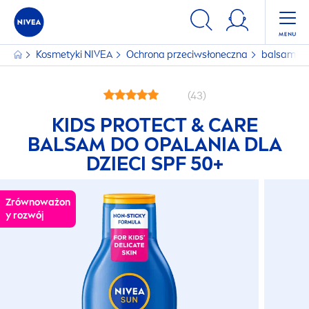
Kosmetyki
NIVEA
Ochrona przeciwsłoneczna
balsamy-
(43)
KIDS
PROTECT
&
CARE
BALSAM DO OPALANIA DLA
DZIECI SPF 50+
Zrównoważon
y rozwój