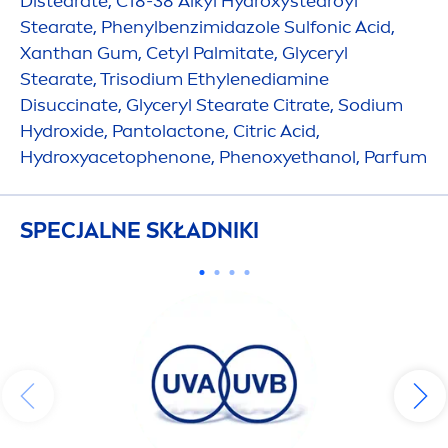
Distearate, C18-38 Alkyl
Hydro
xystearoyl
Stearate, Phenylbenzimidazole Sulfonic Acid,
Xanthan Gum, Cetyl Palmitate, Glyceryl
Stearate, Trisodium Ethylenediamine
Disuccinate, Glyceryl Stearate Citrate, Sodium
Hydro
xide, Pantolactone, Citric Acid,
Hydro
xyacetophenone, Phenoxyethanol, Parfum
SPECJALNE SKŁADNIKI