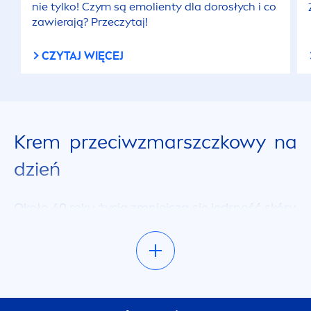
nie tylko! Czym są emolienty dla dorosłych i co
zawierają? Przeczytaj!
CZYTAJ WIĘCEJ
Krem przeciwzmarszczkowy na
dzień
Około 40 roku życia zmniejsza się jędrność skóry,
a owal twarzy traci wyrazisty kształt.
Dostrzegalne stają się także głębsze zmarszczki
mimiczne oraz bruzdy nosowo-wargowe.
Wynika to z osłabienia zdolności
regeneracyjnych naskórka, w tym ograniczenia