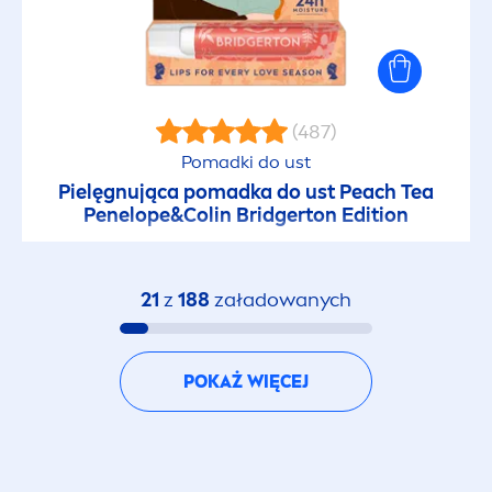
(487)
Pomadki do ust
Pielęgnująca pomadka do ust Peach Tea
Penelope&Colin Bridgerton Edition
21
z
188
załadowanych
POKAŻ WIĘCEJ