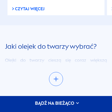
CZYTAJ WIĘCEJ
Jaki olejek do twarzy wybrać?
Olejki do twarzy cieszą się coraz większą
popularnością. Trudno się dziwić – kosmetyki w
tej formie pozwalają jeszcze skuteczniej
zatroszczyć się o cerę i spełnić jej wyjątkowe
potrzeby. Sprawiają, że
pielęgnacja twarzy
przynosi lepsze rezultaty, a Twoja skóra
zachwyca zdrowym, pięknym i promiennym
BĄDŹ NA BIEŻĄCO
wyglądem. Mogą być stosowane do różnych