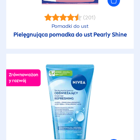
(201)
Pomadki do ust
Pielęgnująca pomadka do ust
Pearl
y
Shine
Zrównoważon
y rozwój