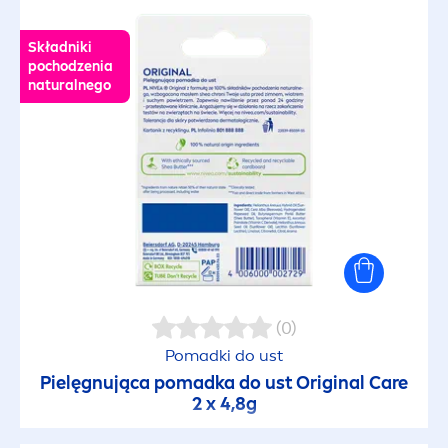
Składniki
pochodzenia
natural
nego
(0)
Pomadki do ust
Pielęgnująca pomadka do ust
Original
Care
2 x 4,8g