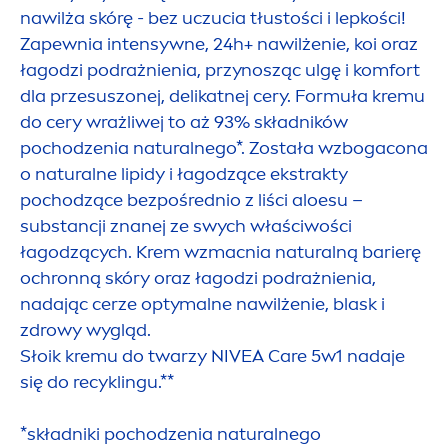
nawilża skórę - bez uczucia tłustości i lepkości!
Zapewnia intensywne, 24h+ nawilżenie, koi oraz
łagodzi podrażnienia, przynosząc ulgę i komfort
dla przesuszonej, delikatnej cery. Formuła kremu
do cery wrażliwej to aż 93% składników
pochodzenia
natural
nego*. Została wzbogacona
o
natural
ne
lip
idy i łagodzące ekstrakty
pochodzące bezpośrednio z liści aloesu –
substancji znanej ze swych właściwości
łagodzących. Krem wzmacnia
natural
ną barierę
ochronną skóry oraz łagodzi podrażnienia,
nadając cerze optymalne nawilżenie, blask i
zdrowy wygląd.
Słoik kremu do twarzy
NIVEA
Care
5w1 nadaje
się do recyklingu.**
*składniki pochodzenia
natural
nego