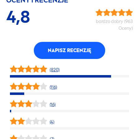
OCENY I RECENZJE
4,8
bardzo dobry (963
Oceny)
NAPISZ RECENZJĘ
(820)
(116)
(16)
(4)