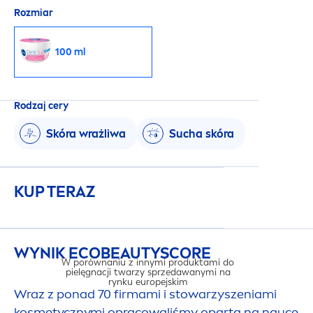
Rozmiar
100 ml
Rodzaj cery
Skóra wrażliwa
Sucha skóra
KUP TERAZ
WYNIK ECO
BEAUTY
SCORE
W porównaniu z innymi produktami do
pielęgnacji twarzy sprzedawanymi na
rynku europejskim
Wraz z ponad 70 firmami i stowarzyszeniami
kosmetycznymi opracowaliśmy opartą na nauce