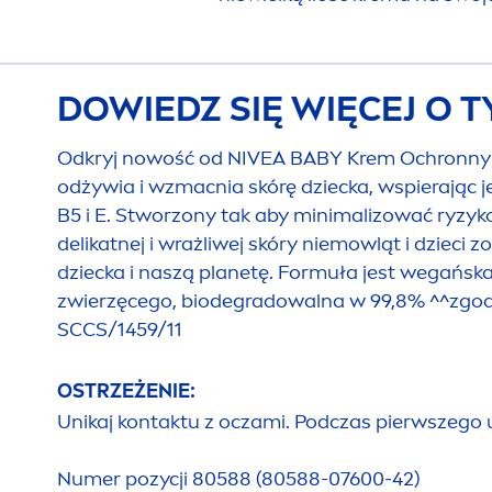
DOWIEDZ SIĘ WIĘCEJ O 
Odkryj nowość od
NIVEA
BABY Krem Ochronny na
odżywia i wzmacnia skórę dziecka, wspierając j
B5 i E. Stworzony tak aby minimalizować ryzyko 
delikatnej i wrażliwej skóry niemowląt i dziec
dziecka i naszą planetę. Formuła jest wegańsk
zwierzęcego, biodegradowalna w 99,8% ^^zgodn
SCCS/1459/11
OSTRZEŻENIE:
Unikaj kontaktu z oczami. Podczas pierwszego 
Numer pozycji 80588 (80588-07600-42)