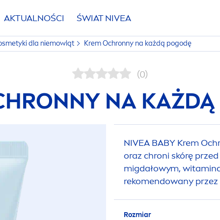
AKTUALNOŚCI
ŚWIAT
NIVEA
osmetyki dla niemowląt
Krem Ochronny na każdą pogodę
(0)
CHRONNY NA KAŻDĄ
NIVEA
BABY Krem Ochro
oraz chroni skórę przed
migdałowym, witaminami
reko
men
dowany przez I
Rozmiar