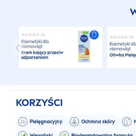
W
(0)
(0)
Kosmetyki dla
Kosmetyki dl
niemowląt
niemowląt
Krem kojący przeciw
Oliwka Piel
odparzeniom
KORZYŚCI
Pielęgnacyjny
Ochrona skóry
Wegański
Biodegradowalna formuła