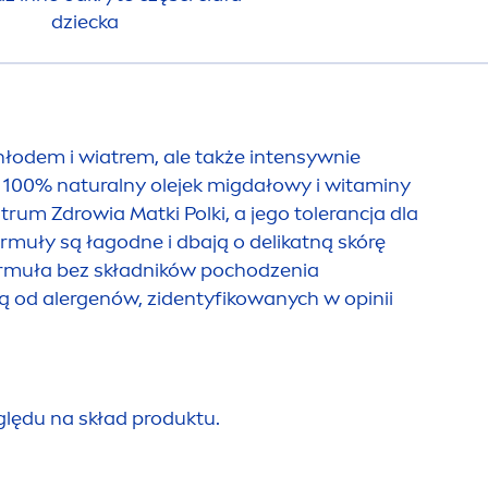
dziecka
łodem i wiatrem, ale także intensywnie
 w 100%
natural
ny olejek migdałowy i witaminy
rum Zdrowia Matki Polki, a jego tolerancja dla
rmuły są łagodne i dbają o delikatną skórę
formuła bez składników pochodzenia
 od alergenów, zidentyfikowanych w opinii
ględu na skład produktu.