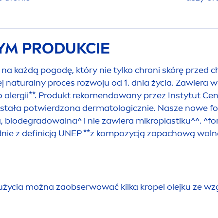
TYM PRODUKCIE
 każdą pogodę, który nie tylko chroni skórę przed ch
ej
natural
ny proces rozwoju od 1. dnia życia. Zawiera
alergii**. Produkt reko
men
dowany przez Instytut Cent
i została potwierdzona dermatologicznie. Nasze nowe fo
a, biodegradowalna^ i nie zawiera mikroplastiku^^. ^
ie z definicją UNEP **z kompozycją zapachową wolną
użycia można zaobserwować kilka kropel olejku ze wz