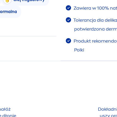
Zawiera w 100%
nat
normalna
Tolerancja dla delika
potwierdzona derm
Produkt reko
men
do
Polki
nałóż
Dokładni
e dłonie
uszy ora