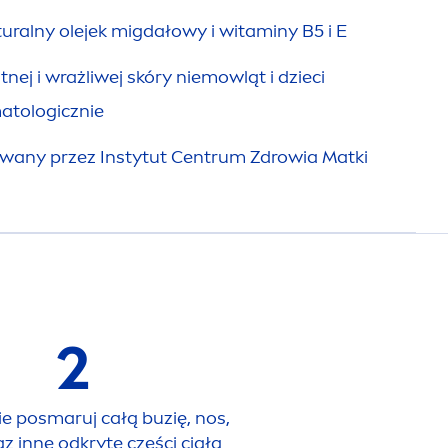
ural
ny olejek migdałowy i witaminy B5 i E
tnej i wrażliwej skóry niemowląt i dzieci
atologicznie
wany przez Instytut Centrum Zdrowia Matki
2
e posmaruj całą buzię, nos,
z inne odkryte części ciała