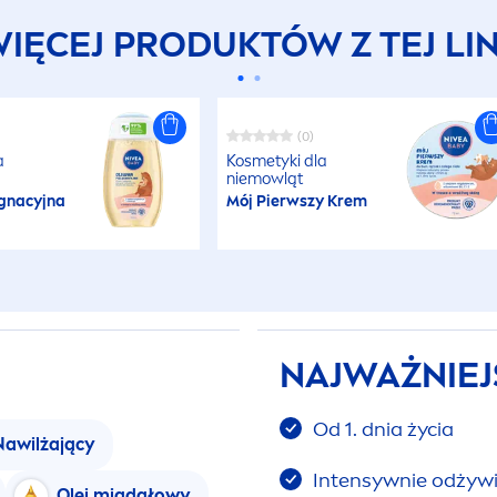
IĘCEJ PRODUKTÓW Z TEJ LIN
(0)
a
Kosmetyki dla
niemowląt
ęgnacyjna
Mój Pierwszy Krem
NAJWAŻNIEJ
Od 1. dnia życia
Nawilżający
Intensywnie odżywia
Olej migdałowy