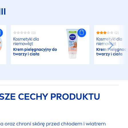
II
(0)
(2)
Kosmetyki dla
Kosmetyki dla
niemowląt
niemowląt
Krem pielęgnacyjny do
Krem Pielęgnacy
twarzy i ciała
twarzy i ciała
SZE CECHY PRODUKTU
 oraz chroni skórę przed chłodem i wiatrem