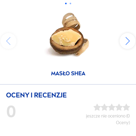
MASŁO SHEA
OCENY I RECENZJE
0
jeszcze nie oceniono (0
Oceny)