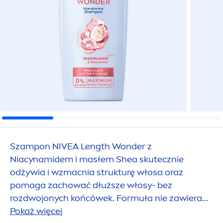
Szampon
NIVEA
Length Wonder z
Niacynamidem i masłem Shea skutecznie
odżywia i wzmacnia strukturę włosa oraz
pomaga zachować dłuższe włosy- bez
rozdwojonych końcówek. Formuła nie zawiera
silikonów. Tolerancja dla skóry potwierdzona
Pokaż więcej