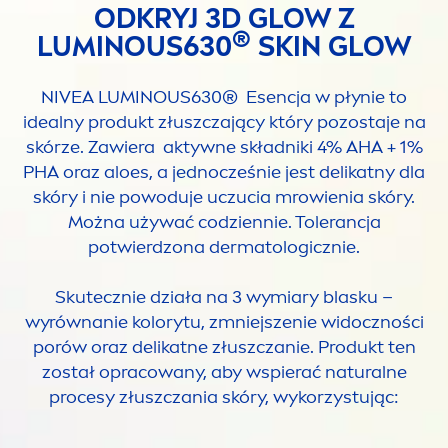
ODKRYJ 3D GLOW Z
®
LUMINOUS
630
SKIN
GLOW
NIVEA
LUMINOUS
630® Esencja w płynie to
idealny produkt złuszczający który pozostaje na
skórze. Zawiera aktywne składniki 4% AHA + 1%
PHA oraz aloes, a jednocześnie jest delikatny dla
skóry i nie powoduje uczucia mrowienia skóry.
Można używać codziennie. Tolerancja
potwierdzona dermatologicznie.
Skutecznie działa na 3 wymiary blasku –
wyrównanie kolorytu, zmniejszenie widoczności
porów oraz delikatne złuszczanie. Produkt ten
został opracowany, aby wspierać
natural
ne
procesy złuszczania skóry, wykorzystując: