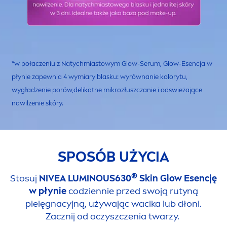
*w połaczeniu z Natychmiastowym Glow-Serum, Glow-Esencja w
płynie zapewnia 4 wymiary blasku: wyrównanie kolorytu,
wygładzenie porów,delikatne mikrozłuszczanie i odswieżające
nawilżenie skóry.
SPOSÓB UŻYCIA
®
Stosuj
NIVEA
LUMINOUS
630
Skin
Glow Esencję
w płynie
codziennie przed swoją rutyną
pielęgnacyjną, używając wacika lub dłoni.
Zacznij od oczyszczenia
twarzy
.