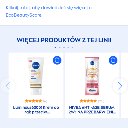
Kliknij tutaj, aby dowiedzieć się więcej o
Eco
Beauty
Score.
WIĘCEJ PRODUKTÓW Z TEJ LINII
(4)
(25)
Luminous
630® Krem do
NIVEA
ANTI-AGE SERUM
rąk przeciw
2W1 NA PRZEBARWIENIA
przebarwieniom SPF 15
I ZMARSZCZKI
P