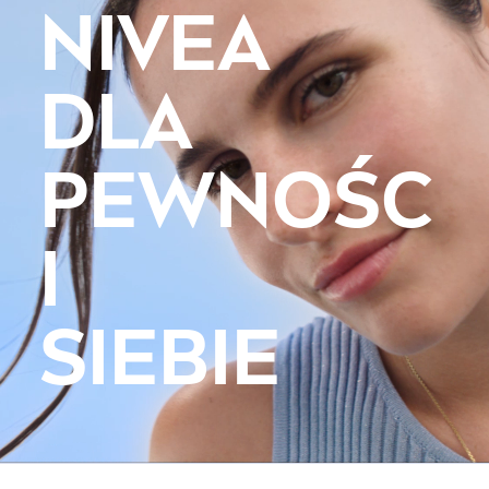
NIVEA
DLA
PEWNOŚC
I
SIEBIE