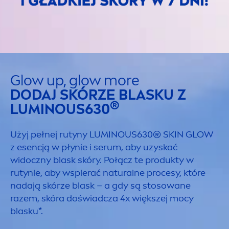
Glow up, glow more
DODAJ SKÓRZE BLASKU Z
®
LUMINOUS
630
Użyj pełnej rutyny
LUMINOUS
630®
SKIN
GLOW
z esencją w płynie i serum, aby uzyskać
widoczny blask skóry. Połącz te produkty w
rutynie, aby wspierać
natural
ne procesy, które
nadają skórze blask – a gdy są stosowane
razem, skóra doświadcza 4x większej mocy
blasku*.