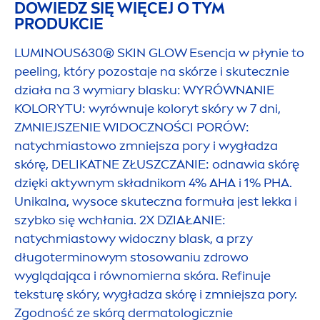
DOWIEDZ SIĘ WIĘCEJ O TYM
PRODUKCIE
LUMINOUS
630®
SKIN
GLOW Esencja w płynie to
peeling, który pozostaje na skórze i skutecznie
działa na 3 wymiary blasku: WYRÓWNANIE
KOLORYTU: wyrównuje koloryt skóry w 7 dni,
ZMNIEJSZENIE WIDOCZNOŚCI PORÓW:
natychmiastowo zmniejsza pory i wygładza
skórę, DELIKATNE ZŁUSZCZANIE: odnawia skórę
dzięki aktywnym składnikom 4% AHA i 1% PHA.
Unikalna, wysoce skuteczna formuła jest lekka i
szybko się wchłania. 2X DZIAŁANIE:
natychmiastowy widoczny blask, a przy
długoterminowym stosowaniu zdrowo
wyglądająca i równomierna skóra. Refinuje
teksturę skóry, wygładza skórę i zmniejsza pory.
Zgodność ze skórą dermatologicznie