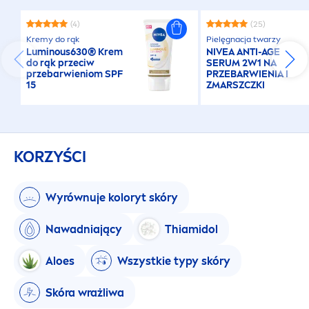
(4)
(25)
Kremy do rąk
Pielęgnacja twarzy
Luminous
630® Krem
NIVEA
ANTI-AGE
do rąk przeciw
SERUM 2W1 NA
przebarwieniom SPF
PRZEBARWIENIA I
15
ZMARSZCZKI
KORZYŚCI
Wyrównuje koloryt skóry
Nawadniający
Thiamidol
Aloes
Wszystkie typy skóry
Skóra wrażliwa