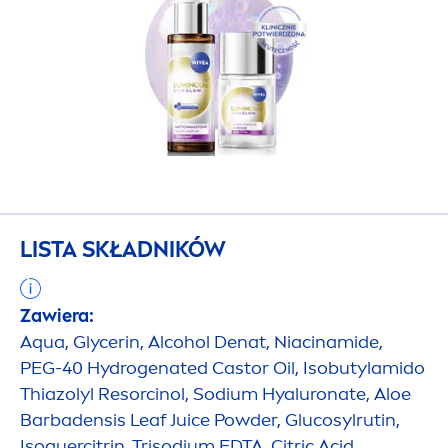
LISTA SKŁADNIKÓW
Zawiera:
Aqua
, Glycerin, Alcohol Denat, Niacinamide,
PEG-40
Hydro
genated Castor Oil, Isobutylamido
Thiazolyl Resorcinol, Sodium
Hyaluron
ate, Aloe
Barbadensis Leaf Juice Powder, Glucosylrutin,
Isoquercitrin, Trisodium EDTA, Citric Acid,