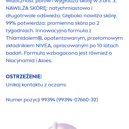
widoczność porów i wygładza skórę w 3 dni. 3.
NAWILŻA SKÓRĘ: natychmiastowo i
długotrwale odświeża. Głęboko nawilża skórę.
99% potwierdza: promienna skóra po 2
tygodniach. Innowacyjna formuła z
Thiamidolem®, opatentowanym, przełomowym
składnikiem
NIVEA
, opracowanym po 10 latach
badań. Formuła wzbogacona jest również o
Niacynamid i Aloes.
OSTRZEŻENIE:
Unikaj kontaktu z oczami.
Numer pozycji 99394 (99394-07660-32)