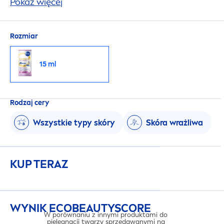
stosowania. Innowacyjna formuła z
Pokaż więcej
Thiamidolem®.
Rozmiar
15 ml
Rodzaj cery
Wszystkie typy skóry
Skóra wrażliwa
KUP TERAZ
WYNIK ECO
BEAUTY
SCORE
W porównaniu z innymi produktami do
pielęgnacji twarzy sprzedawanymi na