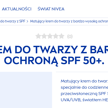
AKTUALNOŚCI
ŚWIAT
NIVEA
do twarzy z SPF
Matujący krem do twarzy z bardzo wysoką ochron
(0)
EM DO TWARZY Z B
OCHRONĄ SPF 50+.
Matujący krem do twarz
specjalnie do codzienn
przeciwsłoneczną SPF 
UVA/UVB, światłem HE