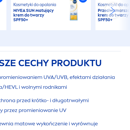
Kosmetyki do opalania
Kosmetyki do op
NIVEA
SUN
Matujący
Przeciwzmarsz
krem do twarzy
krem do twarzy
SPF50+
SPF50+
SZE CECHY PRODUKTU
 promieniowaniem UVA/UVB, efektami działania
ła/HEVL i wolnymi rodnikami
rona przed krótko- i długotrwałymi
ry przez promieniowanie UV
apewnia matowe wykończenie i wyrównuje