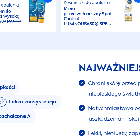
Kosmetyki do opalania
 opalania
Krem
em do
przeciwsłoneczny Spot
 z wysoką
Control
50+ PA++++
LUMINOUS
630® SPF
50+
NAJWAŻNIEJ
Chroni skórę przed
epkości
niebieskiego świat
Lekka konsystencja
Natychmiastowa och
cochalcone A
uszkodzeniami skó
Lekki, nietłusty, z