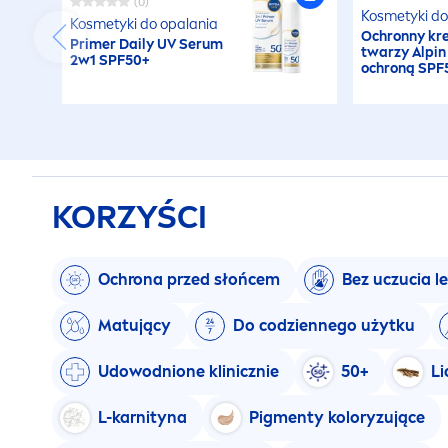
(0)
Kosmetyki do
Kosmetyki do opalania
Ochronny kr
Primer Daily UV Serum
twarzy Alpin
2w1 SPF50+
ochroną SPF
KORZYŚCI
Ochrona przed słońcem
Bez uczucia l
Matujący
Do codziennego użytku
Udowodnione klinicznie
50+
Li
L-karnityna
Pig
men
ty koloryzujące