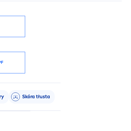
PF
ry
Skóra tłusta