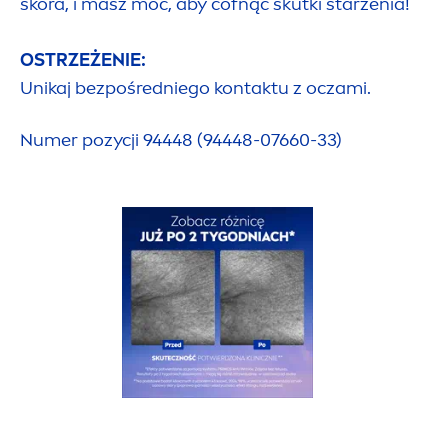
skóra, i masz moc, aby cofnąć skutki starzenia!
OSTRZEŻENIE:
Unikaj bezpośredniego kontaktu z oczami.
Numer pozycji 94448 (94448-07660-33)