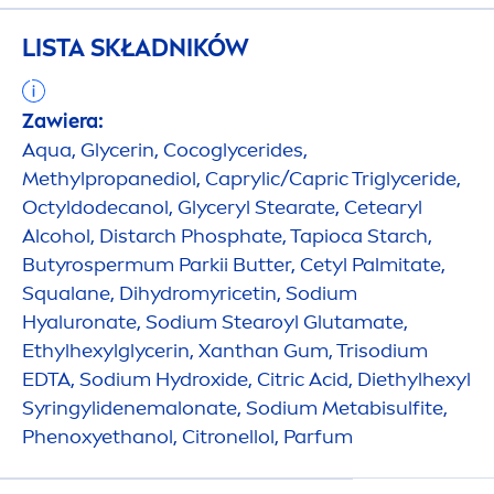
LISTA SKŁADNIKÓW
Zawiera:
Aqua
, Glycerin, Cocoglycerides,
Methylpropanediol, Caprylic/Capric Triglyceride,
Octyldodecanol, Glyceryl Stearate, Cetearyl
Alcohol, Distarch Phosphate, Tapioca Starch,
Butyrospermum Parkii
Butter
, Cetyl Palmitate,
Squalane, Di
hydro
myricetin, Sodium
Hyaluron
ate, Sodium Stearoyl Glutamate,
Ethylhexylglycerin, Xanthan Gum, Trisodium
EDTA, Sodium
Hydro
xide, Citric Acid, Diethylhexyl
Syringylidenemalonate, Sodium Metabisulfite,
Phenoxyethanol, Citronellol, Parfum