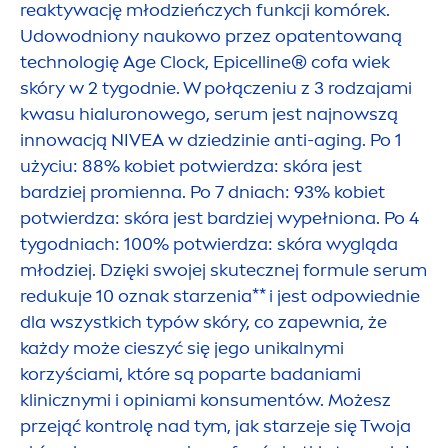
reaktywację młodzieńczych funkcji komórek.
Udowodniony naukowo przez opatentowaną
technologię Age Clock, Epicelline® cofa wiek
skóry w 2 tygodnie. W połączeniu z 3 rodzajami
kwasu hialuronowego, serum jest najnowszą
innowacją
NIVEA
w dziedzinie anti-aging. Po 1
użyciu: 88% kobiet potwierdza: skóra jest
bardziej promienna. Po 7 dniach: 93% kobiet
potwierdza: skóra jest bardziej wypełniona. Po 4
tygodniach: 100% potwierdza: skóra wygląda
młodziej. Dzięki swojej skutecznej formule serum
redukuje 10 oznak starzenia** i jest odpowiednie
dla wszystkich typów skóry, co zapewnia, że
każdy może cieszyć się jego unikalnymi
korzyściami, które są poparte badaniami
klinicznymi i opiniami konsu
men
tów. Możesz
przejąć kontrolę nad tym, jak starzeje się Twoja