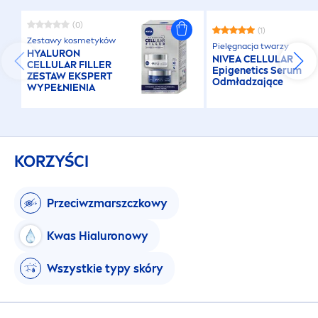
(0)
(1)
Zestawy kosmetyków
Pielęgnacja twarzy
HYALURON
NIVEA
CELLULAR
CELLULAR
FILLER
Epigenetics Serum
ZESTAW EKSPERT
Odmładzające
WYPEŁNIENIA
KORZYŚCI
Przeciwzmarszczkowy
Kwas Hialuronowy
Wszystkie typy skóry