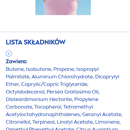
LISTA SKŁADNIKÓW
Zawiera:
Butane, Isobutane, Propane, Isopropyl
Palmitate, Aluminum Chloro
hydra
te, Dicaprylyl
Ether, Caprylic/Capric Triglyceride,
Octyldodecanol, Persea Gratissima Oil,
Disteardimonium Hectorite, Propylene
Carbonate, Tocopherol, Tetramethyl
Acetylocta
hydro
naphthalenes, Geranyl Acetate,
Citronellol, Terpineol, Linalyl Acetate, Limonene,
Dimethyl Phenethyl Acetate, Citrus Aurantium