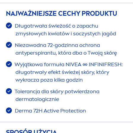
NAJWAŻNIEJSZE CECHY PRODUKTU
Długotrwała świeżość o zapachu
zmysłowych kwiatów i soczystych jagód
Niezawodna 72-godzinna ochrona
antyperspirantu, która dba o Twoją skórę
Wyjątkowa formuła
NIVEA
∞ INFINI
FRESH
:
długotrwały efekt świeżej skóry, który
wykracza poza kilka godzin
Tolerancja dla skóry potwierdzona
dermatologicznie
Derma 72H
Active
Protect
ion
SPOSÓB UŻYCIA