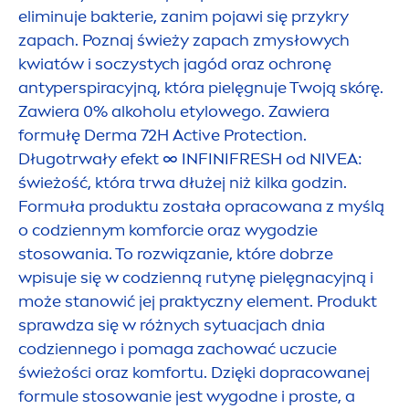
eliminuje bakterie, zanim pojawi się przykry
zapach. Poznaj świeży zapach zmysłowych
kwiatów i soczystych jagód oraz ochronę
antyperspiracyjną, która pielęgnuje Twoją skórę.
Zawiera 0% alkoholu etylowego. Zawiera
formułę Derma 72H
Active
Protect
ion.
Długotrwały efekt ∞ INFINI
FRESH
od
NIVEA
:
świeżość, która trwa dłużej niż kilka godzin.
Formuła produktu została opracowana z myślą
o codziennym komforcie oraz wygodzie
stosowania. To rozwiązanie, które dobrze
wpisuje się w codzienną rutynę pielęgnacyjną i
może stanowić jej praktyczny ele
men
t. Produkt
sprawdza się w różnych sytuacjach dnia
codziennego i pomaga zachować uczucie
świeżości oraz komfortu. Dzięki dopracowanej
formule stosowanie jest wygodne i proste, a