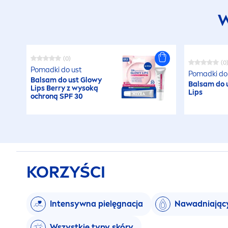
W
(0)
(0
Pomadki do ust
Pomadki do
Balsam do ust Glowy
Balsam do 
Lip
s Berry z wysoką
Lip
s
ochroną SPF 30
KORZYŚCI
Intensywna pielęgnacja
Nawadniając
Wszystkie typy skóry