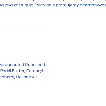
na jaką zasługują. *Aktywnie promujemy alternatywn
ydro
genated Rapeseed
Parkii
Butter
, Cetearyl
opherol, Helianthus