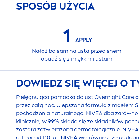
SPOSÓB UŻYCIA
1
APPLY
Nałóż balsam na usta przed snem i
obudź się z miękkimi ustami.
DOWIEDZ SIĘ WIĘCEJ O 
Pielęgnująca pomadka do ust Overnight
Care
o
przez całą noc. Ulepszona formuła z masłem S
pochodzenia
natural
nego.
NIVEA
dba zarówno o
klinicznie, w 99% składa się ze składników poc
została zatwierdzona dermatologicznie.
NIVEA
od ponad 110 lat.
NIVEA
wie również, że podobni