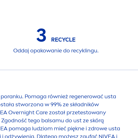
3
RECYCLE
Oddaj opakowanie do recyklingu.
o poranku. Pomaga również regenerować usta
została stworzona w 99% ze składników
VEA
Overnight
Care
został przetestowany
. Zgodność tego balsamu do ust ze skórą
VEA
pomaga ludziom mieć piękne i zdrowe usta
ji i odżywienia. Dlatego możesz zaufać
NIVEA
i