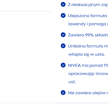
Z relaksacyjnym za
Ulepszona formuła 
lawendy i pomaga 
Zawiera 99% skład
Unikalna formuła m
wtapia się w usta.
NIVEA
ma ponad 110 
opracowując innowa
ust.
Nie zawiera olejów 