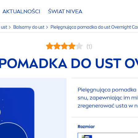
AKTUALNOŚCI
ŚWIAT
NIVEA
 ust
Balsamy do ust
Pielęgnująca pomadka do ust Overnight
Ca
(1)
 POMADKA DO UST 
Pielęgnująca pomadka 
snu, zapewniając im m
zregenerować usta w n
Rozmiar