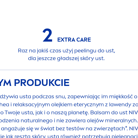
2
EXTRA
CARE
Raz na jakiś czas użyj peelingu do ust,
dla jeszcze gładszej skóry ust.
TYM PRODUKCIE
dżywia usta podczas snu, zapewniając im miękkość 
hea i relaksacyjnym olejkiem eterycznym z lawendy 
 Twoje usta, jak i o naszą planetę. Balsam do ust
NI
hodzenia
natural
nego i nie zawiera olejów mineralnych
angażuje się w świat bez testów na zwierzętach*.
NI
e jak reszta skóry, usta również potrzebują pielęgnac