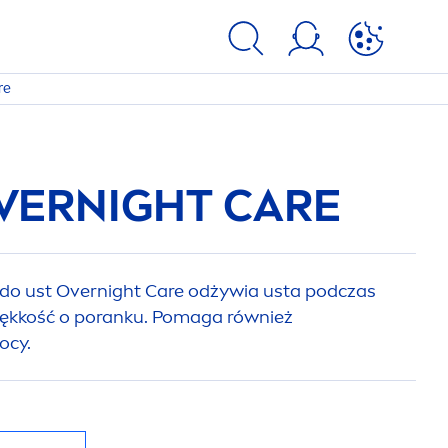
re
OVERNIGHT
CARE
do ust Overnight
Care
odżywia usta podczas
iękkość o poranku. Pomaga również
ocy.