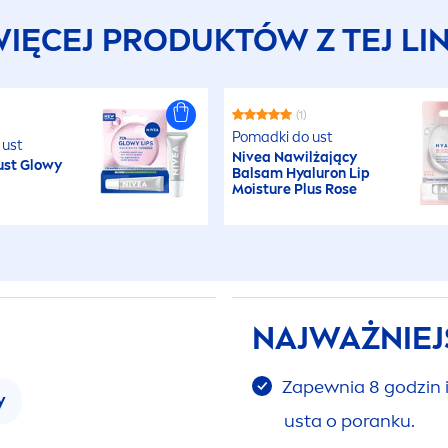
IĘCEJ PRODUKTÓW Z TEJ LIN
(1)
)
Pomadki do ust
 ust
Nivea
Nawilżający
ust Glowy
Balsam
Hyaluron
Lip
Moisture Plus
Rose
NAJWAŻNIEJ
Zapewnia 8 godzin i
y
usta o poranku.