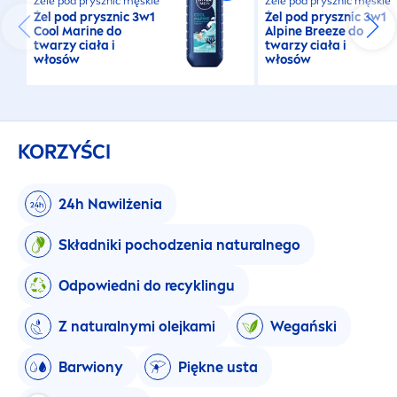
Żele pod prysznic męskie
Żele pod prysznic męskie
Żel pod prysznic 3w1
Żel pod prysznic 3w1
Cool
Marine do
Alpine Breeze do
twarzy ciała i
twarzy ciała i
włosów
włosów
KORZYŚCI
24h Nawilżenia
Składniki pochodzenia
natural
nego
Odpowiedni do recyklingu
Z
natural
nymi olejkami
Wegański
Barwiony
Piękne usta