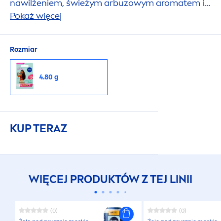
nawilżeniem, świeżym arbuzowym aromatem i
subtelnym różowym połyskiem.
Pokaż więcej
Rozmiar
4.80 g
KUP TERAZ
WIĘCEJ PRODUKTÓW Z TEJ LINII
(0)
(0)