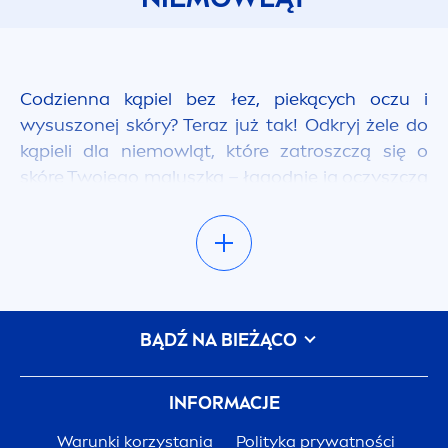
Codzienna kąpiel bez łez, piekących oczu i
wysuszonej skóry? Teraz już tak! Odkryj żele do
kąpieli dla niemowląt, które zatroszczą się o
skórę Twojego maluszka – łagodnie ją oczyszczą
i nawilżą, pozostawiając ją cudownie miękką i
gładką.
W czym kąpać noworodka?
Pierwsza kąpiel noworodka to spore wyzwanie
BĄDŹ NA BIEŻĄCO
zwłaszcza dla młodych rodziców. Jak się do tego
przygotować i jakie
kosmetyki dla niemowląt
do
INFORMACJE
kąpieli wybrać? Dobierając żel do mycia dla
noworodków musisz pamiętać o tym, że skóra
Warunki korzystania
Polityka prywatności