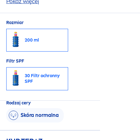
kwasem hialuronowym, który chroni zdrową
Pokaż więcej
skórę od wewnątrz i na zewnątrz.
Rozmiar
200 ml
Filtr SPF
30 Filtr ochronny
SPF
Rodzaj cery
Skóra normalna