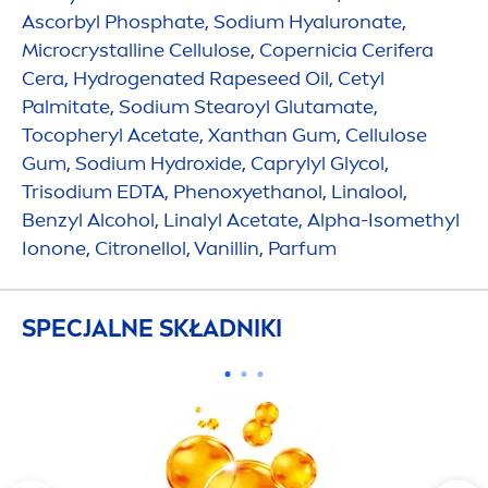
Ascorbyl Phosphate, Sodium
Hyaluron
ate,
Microcrystalline Cellulose, Copernicia Cerifera
Cera,
Hydro
genated Rapeseed Oil, Cetyl
Palmitate, Sodium Stearoyl Glutamate,
Tocopheryl Acetate, Xanthan Gum, Cellulose
Gum, Sodium
Hydro
xide, Caprylyl Glycol,
Trisodium EDTA, Phenoxyethanol, Linalool,
Benzyl Alcohol, Linalyl Acetate, Alpha-Isomethyl
Ionone, Citronellol, Vanillin, Parfum
SPECJALNE SKŁADNIKI