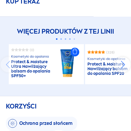
KUP TERAZ
WIĘCEJ PRODUKTÓW Z TEJ LINII
(0)
(328)
Kosmetyki do opalania
Kosmetyki do opalania
Protect
& Moisture
Protect
& Moisture
Ultra Nawilżający
Nawilżający balsam
balsam do opalania
do opalania SPF20
SPF50+
KORZYŚCI
Ochrona przed słońcem