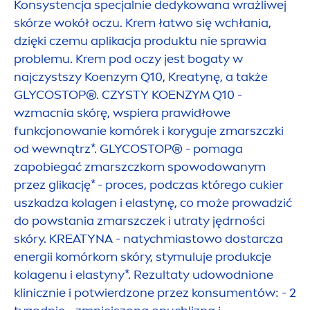
Konsystencja specjalnie dedykowana wrażliwej
skórze wokół oczu. Krem łatwo się wchłania,
dzięki czemu aplikacja produktu nie sprawia
problemu. Krem pod oczy jest bogaty w
najczystszy Koenzym Q10, Kreatynę, a także
GLYCOSTOP®. CZYSTY KOENZYM Q10 -
wzmacnia skórę, wspiera prawidłowe
funkcjonowanie komórek i koryguje zmarszczki
od wewnątrz*. GLYCOSTOP® - pomaga
zapobiegać zmarszczkom spowodowanym
przez glikację* - proces, podczas którego cukier
uszkadza kolagen i elastynę, co może prowadzić
do powstania zmarszczek i utraty jędrności
skóry. KREATYNA - natychmiastowo dostarcza
energii komórkom skóry, stymuluje produkcje
kolagenu i elastyny*. Rezultaty udowodnione
klinicznie i potwierdzone przez konsu
men
tów: - 2