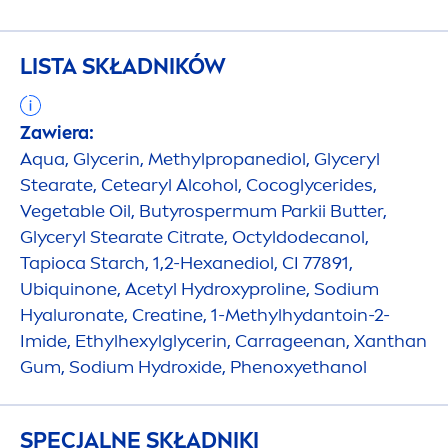
LISTA SKŁADNIKÓW
Zawiera:
Aqua
, Glycerin, Methylpropanediol, Glyceryl
Stearate, Cetearyl Alcohol, Cocoglycerides,
Vegetable Oil, Butyrospermum Parkii
Butter
,
Glyceryl Stearate Citrate, Octyldodecanol,
Tapioca Starch, 1,2-Hexanediol, CI 77891,
Ub
iq
uinone, Acetyl
Hydro
xyproline, Sodium
Hyaluron
ate, Creatine, 1-Methylhydantoin-2-
Imide, Ethylhexylglycerin, Carrageenan, Xanthan
Gum, Sodium
Hydro
xide, Phenoxyethanol
SPECJALNE SKŁADNIKI