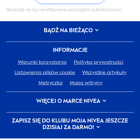
Recenzje nie są weryfikowane pod kątem autentyczności
BĄDŹ NA BIEŻĄCO
INFORMACJE
Warunki korzystania
Polityka prywatności
Ustawienia plików cookie
Wszystkie artykuły
Metryczka
Mapa witryny
WIĘCEJ O MARCE
NIVEA
Historia
NIVEA
Kariera w Beiersdorf
ZAPISZ SIĘ DO KLUBU MOJA
NIVEA
JESZCZE
JEDNA SKÓRA. JEDNA PLANETA. JEDNA TROSKA.
DZISIAJ ZA DARMO!
Kontakt