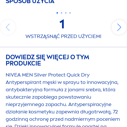
SPOSÓB UŻYCIA
1
WSTRZĄSNĄĆ PRZED UŻYCIEM!
DOWIEDZ SIĘ WIĘCEJ O TYM
PRODUKCIE
NIVEA
MEN
Silver
Protect
Quick Dry
Antyperspirant męski w sprayu to innowacyjna,
antybakteryjna formuła z jonami srebra, która
skutecznie zapobiega powstawaniu
nieprzyjemnego zapachu. Antyperspiracyjne
działanie kosmetyku zapewnia długotrwałą, 72
godzinną ochronę przed nadmiernym poceniem
się. Dzięki innowacyjnej formule opartej na