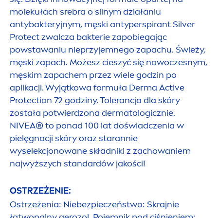
molekułach srebra o silnym działaniu
antybakteryjnym, męski antyperspirant Silver
Protect
zwalcza bakterie zapobiegając
powstawaniu nieprzyjemnego zapachu. Świeży,
męski zapach. Możesz cieszyć się nowoczesnym,
męskim zapachem przez wiele godzin po
aplikacji. Wyjątkowa formuła Derma
Active
Protect
ion 72 godziny. Tolerancja dla skóry
została potwierdzona dermatologicznie.
NIVEA
® to ponad 100 lat doświadczenia w
pielęgnacji skóry oraz starannie
wyselekcjonowane składniki z zachowaniem
najwyższych standardów jakości!
OSTRZEŻENIE:
Ostrzeżenia: Niebezpieczeństwo: Skrajnie
łatwopalny aerozol. Pojemnik pod ciśnieniem: