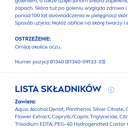
goleniem, a także dzięki jonom srebra zapewn
zapach. Skóra tuż po goleniu wygląda zdrowo i 
ponad 100 lat doświadczenia w pielęgnacji skó
Sposób użycia: Nałóż obficie na skórę twarzy i s
OSTRZEŻENIE:
Omijaj okolice oczu.
Numer pozycji 81340 (81340-09133-33)
LISTA SKŁADNIKÓW
Zawiera:
Aqua
, Alcohol Denat, Panthenol, Silver Citrate
Flower Extract, Caprylic/Capric Triglyceride, Cit
Trisodium EDTA, PEG-40
Hydro
genated Castor Oi