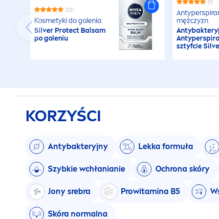
(1)
(12)
Antyperspira
Kosmetyki do golenia
mężczyzn
Silver
Protect
Balsam
Antybaktery
po goleniu
Antyperspir
sztyfcie Silv
KORZYŚCI
Antybakteryjny
Lekka formuła
Szybkie wchłanianie
Ochrona skóry
Jony srebra
Prowitamina B5
Ws
Skóra normalna