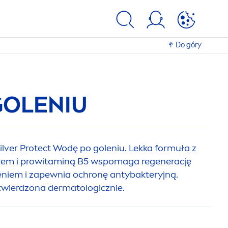
Do góry
OLENIU
ilver
Protect
Wodę po goleniu. Lekka formuła z
kiem i prowitaminą B5 wspomaga regenerację
eniem i zapewnia ochronę antybakteryjną.
otwierdzona dermatologicznie.