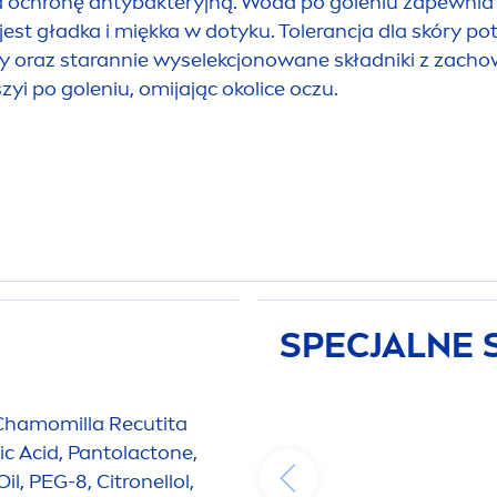
ia ochronę antybakteryjną. Woda po goleniu zapewnia
jest gładka i miękka w dotyku. Tolerancja dla skóry 
ry oraz starannie wyselekcjonowane składniki z zac
zyi po goleniu, omijając okolice oczu.
SPECJALNE 
, Chamomilla Recutita
ric Acid, Pantolactone,
l, PEG-8, Citronellol,