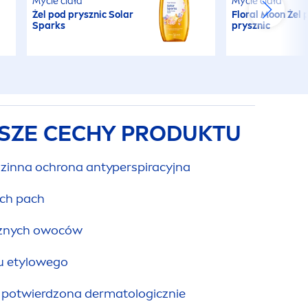
Mycie ciała
Mycie ciała
Żel pod prysznic Solar
Floral Moon Żel 
Sparks
prysznic
SZE CECHY PRODUKTU
inna ochrona antyperspiracyjna
ich pach
znych owoców
lu etylowego
y potwierdzona dermatologicznie