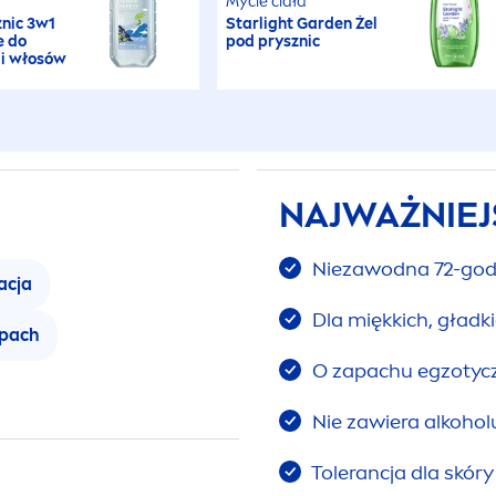
Mycie ciała
znic 3w1
Starlight Garden Żel
e do
pod prysznic
 i włosów
NAJWAŻNIEJ
Niezawodna 72-godz
acja
Dla miękkich, gładk
apach
O zapachu egzotyc
Nie zawiera alkoho
Tolerancja dla skór