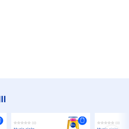
II
(0)
(0)