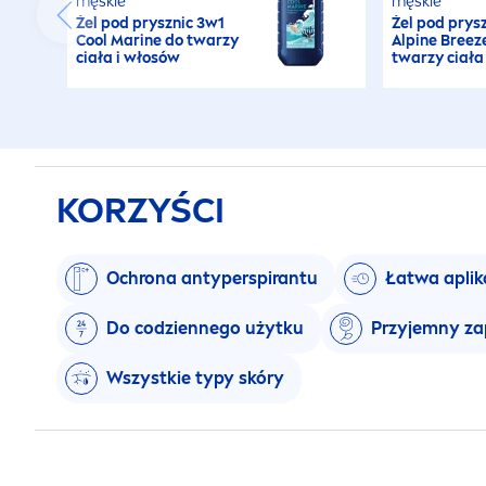
męskie
męskie
Żel pod prysznic 3w1
Żel pod prys
Cool
Marine do twarzy
Alpine Breez
ciała i włosów
twarzy ciała
KORZYŚCI
Ochrona antyperspirantu
Łatwa aplik
Do codziennego użytku
Przyjemny z
Wszystkie typy skóry