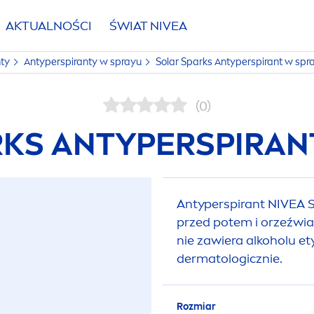
AKTUALNOŚCI
ŚWIAT
NIVEA
nty
Antyperspiranty w sprayu
Solar Sparks Antyperspirant w spr
(0)
KS ANTYPERSPIRAN
Antyperspirant
NIVEA
S
przed potem i orzeźwi
nie zawiera alkoholu e
dermatologicznie.
Rozmiar