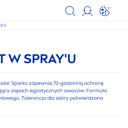
ay'u
T W SPRAY'U
olar Sparks zapewnia 72-godzinną ochronę
ający zapach egzotycznych owoców. Formuła
tylowego. Tolerancja dla skóry potwierdzona