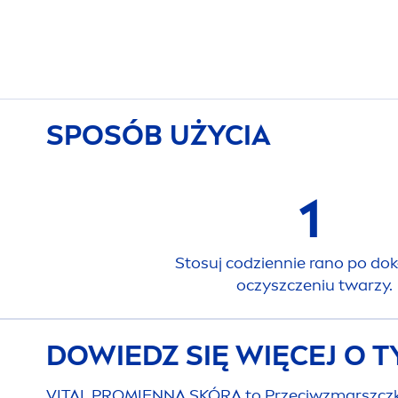
SPOSÓB UŻYCIA
1
Stosuj codziennie rano po d
oczyszczeniu twarzy.
DOWIEDZ SIĘ WIĘCEJ O 
VITAL
PROMIENNA SKÓRA to Przeciwzmarszczkow