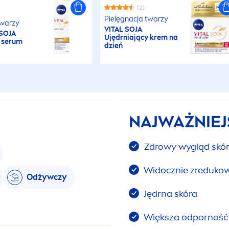
(2)
Pielęgnacja twarzy
twarzy
VITAL
SOJA
SOJA
Ujędrniający krem na
e serum
dzień
NAJWAŻNIEJ
Zdrowy wygląd skóry
Widocznie zreduko
Odżywczy
Jędrna skóra
Większa odporność 