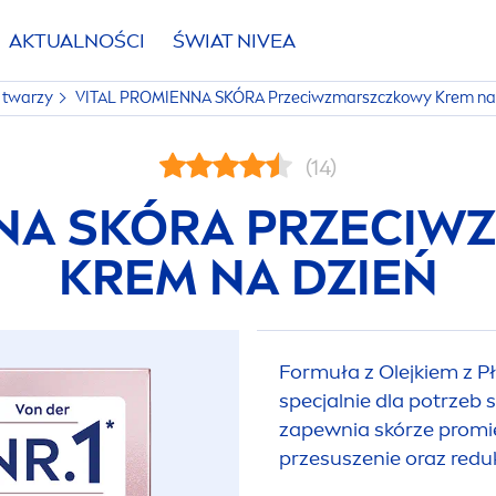
AKTUALNOŚCI
ŚWIAT
NIVEA
a twarzy
VITAL
PROMIENNA SKÓRA Przeciwzmarszczkowy Krem na 
(14)
NA SKÓRA PRZECIW
KREM NA DZIEŃ
Formuła z Olejkiem z 
specjalnie dla potrzeb 
zapewnia skórze promi
przesuszenie oraz redu