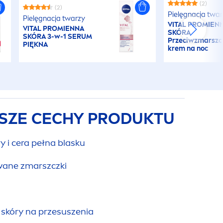
(2)
(2)
Pielęgnacja twa
Pielęgnacja twarzy
VITAL
PROMIEN
VITAL
PROMIENNA
SKÓRA
SKÓRA 3-w-1 SERUM
Przeciwzmarsz
PIĘKNA
krem na noc
SZE CECHY PRODUKTU
 i cera pełna blasku
wane zmarszczki
skóry na przesuszenia