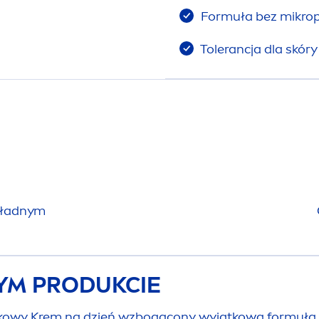
Formuła bez mikrop
Tolerancja dla skór
okładnym
TYM PRODUKCIE
y Krem na dzień wzbogacony wyjątkową formułą z O