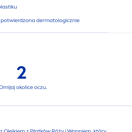
lastiku
y potwierdzona dermatologicznie
2
Omijaj okolice oczu.
lejkiem z Płatków Róży i Wapniem, który