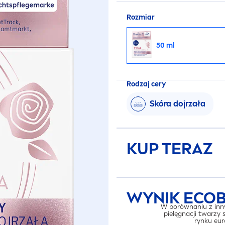
Rozmiar
50 ml
Rodzaj cery
Skóra dojrzała
KUP TERAZ
WYNIK ECO
W porównaniu z inn
pielęgnacji twarzy
rynku eur