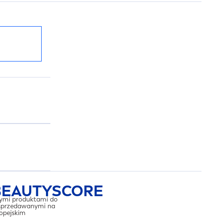
BEAUTY
SCORE
ymi produktami do
 sprzedawanymi na
opejskim