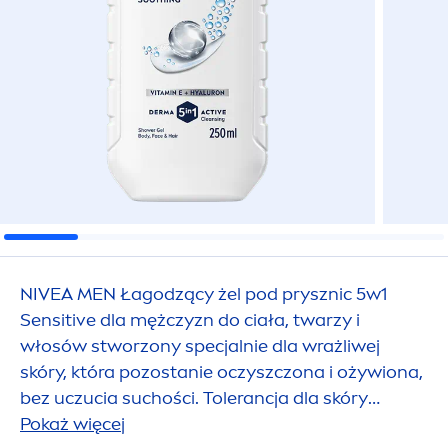
NIVEA
MEN
Łagodzący żel pod prysznic 5w1
Sensitive
dla mężczyzn do ciała, twarzy i
włosów stworzony specjalnie dla wrażliwej
skóry, która pozostanie oczyszczona i ożywiona,
bez uczucia suchości. Tolerancja dla skóry
potwierdzona dermatologicznie.
Pokaż więcej