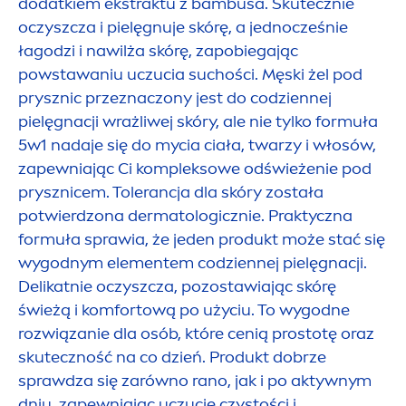
dodatkiem ekstraktu z bambusa. Skutecznie
oczyszcza i pielęgnuje skórę, a jednocześnie
łagodzi i nawilża skórę, zapobiegając
powstawaniu uczucia suchości. Męski żel pod
prysznic przeznaczony jest do codziennej
pielęgnacji wrażliwej skóry, ale nie tylko formuła
5w1 nadaje się do mycia ciała, twarzy i włosów,
zapewniając Ci kompleksowe odświeżenie pod
prysznicem. Tolerancja dla skóry została
potwierdzona dermatologicznie. Praktyczna
formuła sprawia, że jeden produkt może stać się
wygodnym ele
men
tem codziennej pielęgnacji.
Delikatnie oczyszcza, pozostawiając skórę
świeżą i komfortową po użyciu. To wygodne
rozwiązanie dla osób, które cenią prostotę oraz
skuteczność na co dzień. Produkt dobrze
sprawdza się zarówno rano, jak i po aktywnym
dniu, zapewniając uczucie czystości i