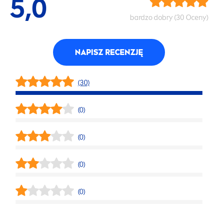
5,0
bardzo dobry (30 Oceny)
NAPISZ RECENZJĘ
(30)
(0)
(0)
(0)
(0)