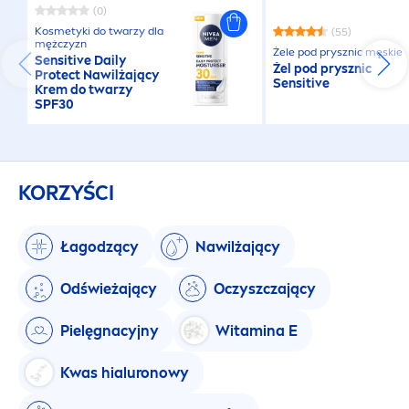
(0)
Kosmetyki do twarzy dla
(55)
mężczyzn
Żele pod prysznic męskie
Sensitive
Daily
Żel pod prysznic
Protect
Nawilżający
Sensitive
Krem do twarzy
SPF30
KORZYŚCI
Łagodzący
Nawilżający
Odświeżający
Oczyszczający
Pielęgnacyjny
Witamina E
Kwas hialuronowy