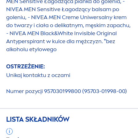
MEN
Sensitive
Łagodząca pianka do golenia, -
NIVEA
MEN
Sensitive
Łagodzący balsam po
goleniu, -
NIVEA
MEN
Creme
Uniwersalny krem
do twarzy i ciała o delikatnym, męskim zapachu,
-
NIVEA
MEN
Black
&
White
Invisible
Original
Antyperspirant w kulce dla mężczyzn. *bez
alkoholu etylowego
OSTRZEŻENIE:
Unikaj kontaktu z oczami
Numer pozycji 957030199800 (95703-01998-00)
LISTA SKŁADNIKÓW