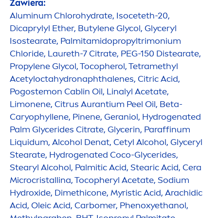
Zawiera:
Aluminum Chloro
hydra
te, Isoceteth-20,
Dicaprylyl Ether, Butylene Glycol, Glyceryl
Isostearate, Palmitamidopropyltrimonium
Chloride, Laureth-7 Citrate, PEG-150 Distearate,
Propylene Glycol, Tocopherol, Tetramethyl
Acetylocta
hydro
naphthalenes, Citric Acid,
Pogostemon Cablin Oil, Linalyl Acetate,
Limonene, Citrus Aurantium Peel Oil, Beta-
Caryophyllene, Pinene, Geraniol,
Hydro
genated
Palm Glycerides Citrate, Glycerin, Paraffinum
L
iq
uidum, Alcohol Denat, Cetyl Alcohol, Glyceryl
Stearate,
Hydro
genated Coco-Glycerides,
Stearyl Alcohol, Palmitic Acid, Stearic Acid, Cera
Microcristallina, Tocopheryl Acetate, Sodium
Hydro
xide, Dimethicone, Myristic Acid, Arachidic
Acid, Oleic Acid, Carbomer, Phenoxyethanol,