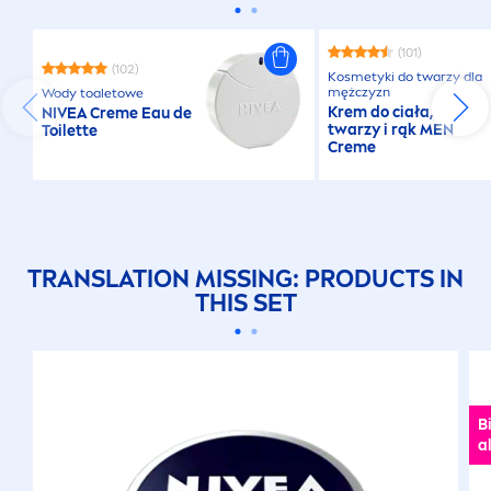
(101)
(102)
Kosmetyki do twarzy dla
mężczyzn
Wody toaletowe
Krem do ciała,
NIVEA
Creme
Eau de
twarzy i rąk
MEN
Toilette
Creme
᠎TRANSLATION MISSING: PRODUCTS IN
THIS SET
B
a