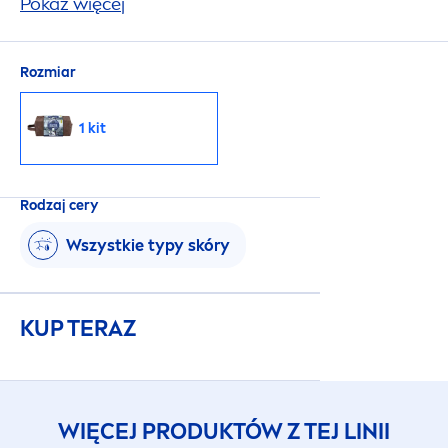
na wyjazdy, elegancka kosmetyczka.
Pokaż więcej
Rozmiar
1 kit
Rodzaj cery
Wszystkie typy skóry
KUP TERAZ
WIĘCEJ PRODUKTÓW Z TEJ LINII