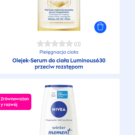
(0)
Pielęgnacja ciała
Olejek-Serum do ciała
Luminous
630
przeciw rozstępom
Zrównoważon
y rozwój