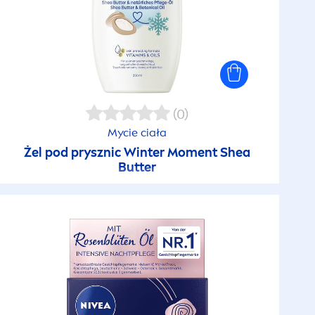
(0)
Mycie ciała
Żel pod prysznic Winter Mo
men
t Shea
Butter