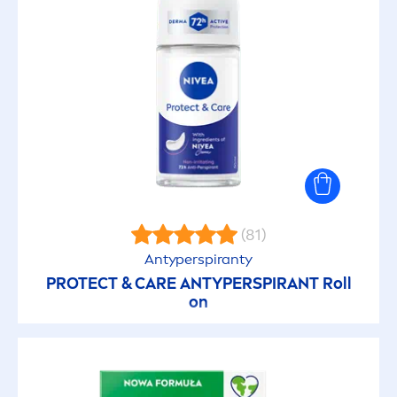
Zestawy kosmetyków
WŁAŚCIWOŚCI
0% pozostałości
100 Percent Climate Neutralized Product
Claim
(81)
Antyperspiranty
100% profesjonalizmu
PROTECT
&
CARE
ANTYPERSPIRANT Roll
on
100% transparentności
24h Nawilżenia