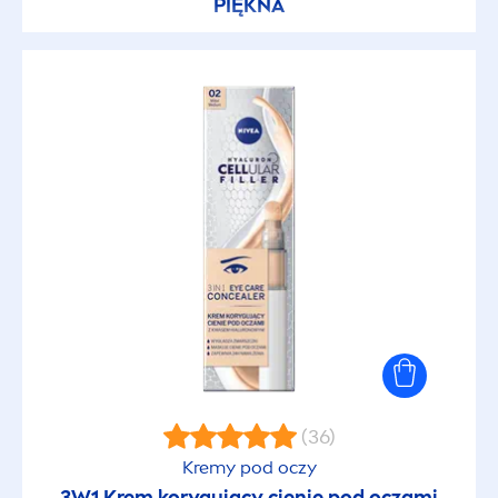
PIĘKNA
Opakowanie z recyklingu
Peelingujący
Pełne usta
Piękne usta
Pielęgnacyjny
Pielęgnujący
Po opalaniu
(36)
Kremy pod oczy
Podkreślający skręt loków