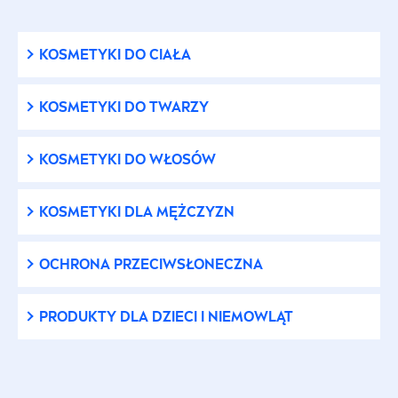
20
KOSMETYKI DO CIAŁA
30
KOSMETYKI DO TWARZY
50
KOSMETYKI DO WŁOSÓW
50+
KOSMETYKI DLA MĘŻCZYZN
6
OCHRONA PRZECIWSŁONECZNA
POTRZEBY
PRODUKTY DLA DZIECI I NIEMOWLĄT
Bez aluminium