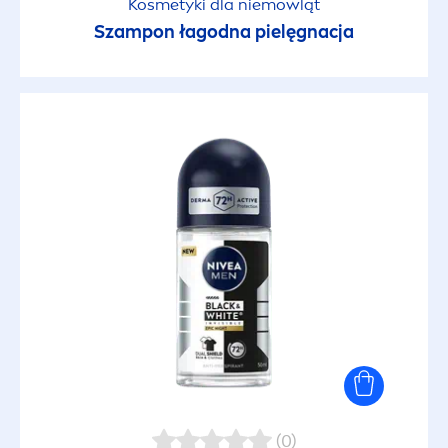
Kosmetyki dla niemowląt
Składnik aktywny
Szampon łagodna pielęgnacja
Składniki pochodzenia naturalnego
Skóra z zarostem
Stosuj przed makijażem
Szybkie wchłanianie
Testowany okulistycznie
Testowany pediatrycznie
(0)
Tonizujący