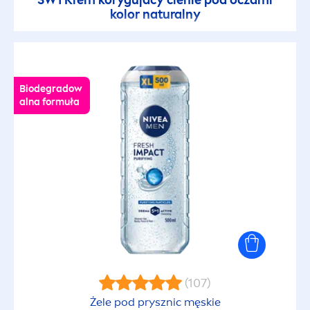
3W1 Krem korygujacy cienie pod oczami
kolor
natural
ny
Przeciw błyszczeniu
Przeciw cellulitowi
Biodegradow
alna formuła
Przeciw podrażnieniom
Przeciw przebarwieniom
Przeciw zaskórnikom
Przeciwko niedoskonałościom
Przeciwzmarszczkowy
(107)
Żele pod prysznic męskie