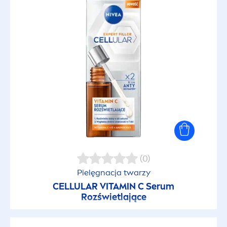
Dodaje blasku
Energetyzujący
Extra-wodoodporny
Formuła 2w1
Głębokie oczyszczenie
Hipoalergiczny
(0)
Pielęgnacja twarzy
CELLULAR
VITAMIN
C Serum
Intensywna pielęgnacja
Rozświetlające
Kolorowy filtr