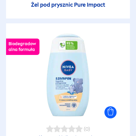
Przedłużający opaleniznę
Żel pod prysznic
Pure
Impact
Przyjemny zapach
Redukcja sebum
Biodegradow
alna formuła
Regenerujący
Rekomendowany przez dematologów
Rewitalizujący
Równowaga mikrobiomu
Rozjaśniający
(0)