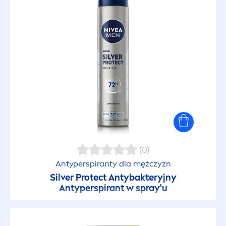
Bez uczucia lepkości
Biodegradowalna formuła
Chroni barierę skóry
Chroni przed wysokimi temperaturami
Color & Gloss
(0)
Antyperspiranty dla mężczyzn
Do codziennego użytku
Silver
Protect
Antybakteryjny
Antyperspirant w spray'u
Dodający objętości