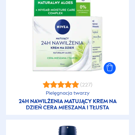
24h trwałości
48h Nawilżenia
48h ochrony przed potem
72h Nawilżenia
Aktywujący opaleniznę
(227)
Pielęgnacja twarzy
Antybakteryjny
24H NAWILŻENIA MATUJĄCY KREM NA
DZIEŃ CERA MIESZANA I TŁUSTA
Antyoksydant
Barwiony