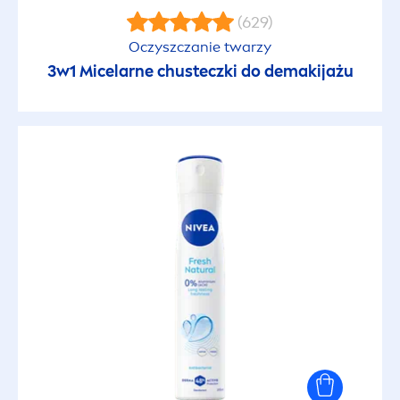
(629)
Zmniejsza ryzyko alergii słonecznych
Oczyszczanie twarzy
3w1 Micelarne chusteczki do demakijażu
Zrównoważona skóra
Zrównoważony rozwój
Zrównoważony rozwój
RODZAJ CERY
Bardzo sucha skóra
Przetłuszczająca się skóra głowy