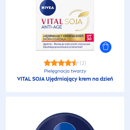
Kosmetyki do golenia
Kosmetyki do makijażu
Kosmetyki do opalania
Kosmetyki do opalania
(2)
Pielęgnacja twarzy
Kosmetyki do opalania dla dzieci
VITAL
SOJA
Ujędrniający krem na dzień
Kosmetyki do pielęgnacji włosów
Kosmetyki do stylizacji włosów
Kosmetyki do twarzy dla mężczyzn