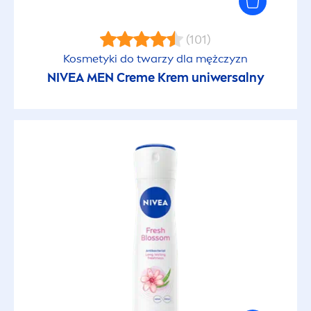
Skóra wrażliwa
(101)
Kosmetyki do twarzy dla mężczyzn
Skóra z niedoskonałościami
NIVEA
MEN
Creme
Krem uniwersalny
Sucha skóra
Szorstka skóra
Wrażliwa skóra dziecka
Wszystkie typy skóry
Wyjątkowo sucha skóra
RODZAJ WŁOSÓW