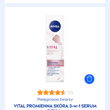
Ochrona ubrań
Oczyszczający
Odbudowujący
Odpowiedni do recyklingu
Odświeżający
Odżywczy
(2)
Opakowanie pochodzące z recyklingu
Pielęgnacja twarzy
VITAL
PROMIENNA SKÓRA 3-w-1 SERUM