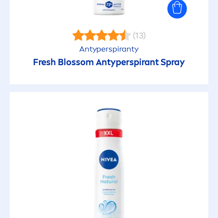
Włosy blond
(13)
Antyperspiranty
Włosy brązowe
Fresh
Blossom Antyperspirant Spray
Włosy cienkie
Włosy długie
Włosy farbowane
Włosy matowe
Włosy normalne