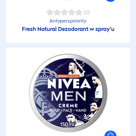
Skóra delikatna
(0)
Skóra dojrzała
Antyperspiranty
Fresh
Natural
Dezodorant w spray'u
Skóra dziecka
Skóra głowy
Skóra mieszana
Skóra normalna
Skóra szara i zmęczona
Skóra tłusta