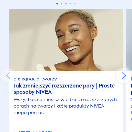
Blask
Cera mieszana
Cienie pod oczami
Cienkie włosy
Czysta skóra
pielegnacja-twarzy
Jak zmniejszyć rozszerzone pory | Proste
Demakijaż
sposoby
NIVEA
Wszystko, co musisz wiedzieć o rozszerzonych
porach na twarzy i które produkty
NIVEA
Dobre samopoczucie
mogą pomóc
Działanie przeciwzmarszczkowe