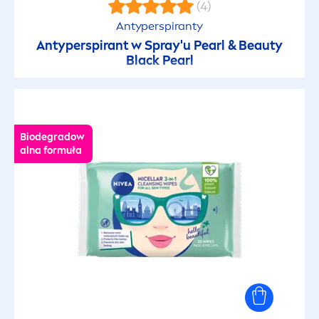
(4)
Wygładzający
Antyperspiranty
Antyperspirant w Spray'u
Pearl
&
Beauty
Wygładzający włosy
Black
Pearl
Wyrównuje koloryt skóry
Biodegradow
Z naturalnymi olejkami
alna formuła
Zapach kremu NIVEA
Zdrowo wyglądające usta
Złuszczający
Zmiękcza brodę