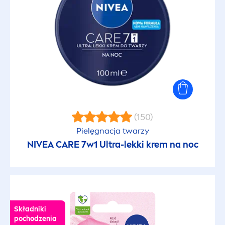
Kosmetyki do włosów dla mężczyzn
Kosmetyki męskie do ciała
Kremy do rąk
Kremy pod oczy
(150)
Pielęgnacja twarzy
Mycie ciała
NIVEA
CARE
7w1 Ultra-lekki krem na noc
Ochrona przeciwsłoneczna
Oczyszczanie twarzy
Składniki
pochodzenia