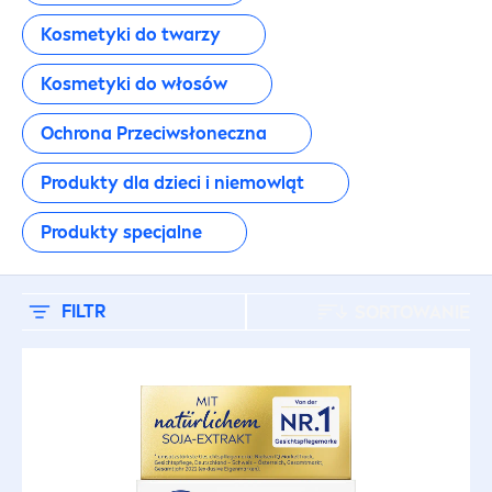
Produkty dla dzieci i niemowląt
Kosmetyki do twarzy
Produkty specjalne
Kosmetyki do włosów
RODZAJ PRODUKTU
Ochrona Przeciwsłoneczna
Produkty dla dzieci i niemowląt
Antyperspiranty
Produkty specjalne
Antyperspiranty dla mężczyzn
FILTR
SORTOWANIE
Do twarzy
Kosmetyki dla niemowląt
Kosmetyki dla niemowląt