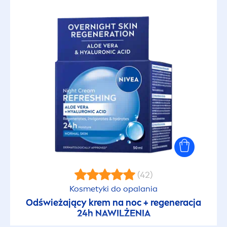
Matujący
Mocne utrwalenie
Nawadniający
Nawilżający
Nawilżone usta
Nie powoduje łzawienia
(42)
Nie zatyka porów
Kosmetyki do opalania
Odświeżający krem na noc + regeneracja
Niekomedogenny
24h NAWILŻENIA