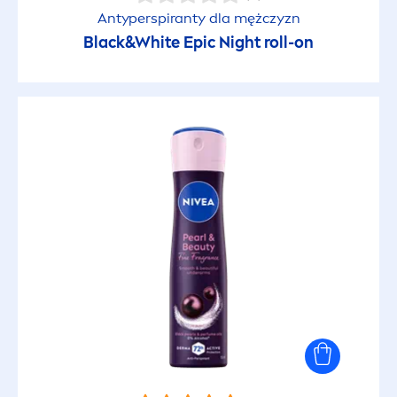
Antyperspiranty dla mężczyzn
Black
&
White
Epic Night roll-on
Uczucie gładkiej skóry
Udowodnione klinicznie
Ujędrniający
Usuwa makijaż
Usuwa wodoodporny makijaż
Wegański
Wodoodporny