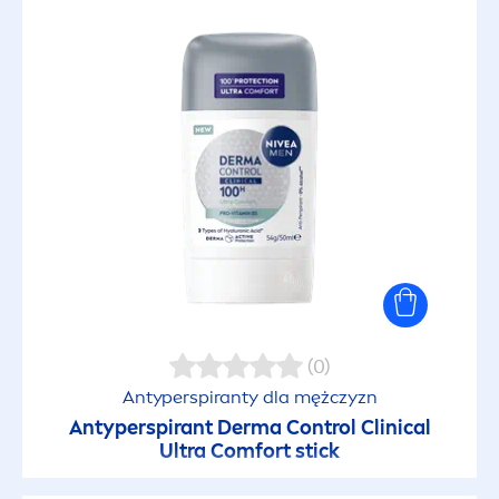
Łagodny dla skóry
Łagodzący
Łagodzi swędzenie
Łagodzi zaczerwienienie
Łatwa aplikacja
(0)
Lekka formuła
Antyperspiranty dla mężczyzn
Antyperspirant Derma Control Clinical
Lekka konsystencja
Ultra Comfort stick