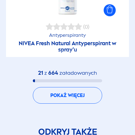
Włosy przerzedzone
Włosy przetłuszczające się
(0)
Antyperspiranty
Włosy suche
NIVEA
Fresh
Natural
Antyperspirant w
spray'u
Włosy wypadające
21
z
664
załadowanych
Włosy zniszczone
Wszystkie rodzaje włosów
POKAŻ WIĘCEJ
FILTR OCHRONNY SPF
ODKRYJ TAKŻE
15