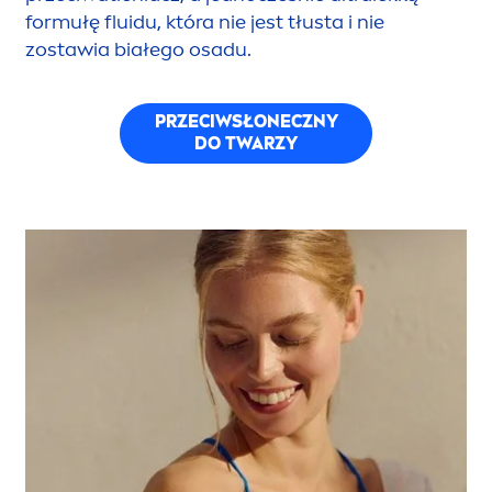
formułę fluidu, która nie jest tłusta i nie
zostawia białego osadu.
PRZECIWSŁONECZNY
DO TWARZY