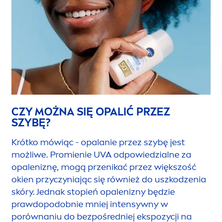
CZY MOŻNA SIĘ OPALIĆ PRZEZ
SZYBĘ?
Krótko mówiąc - opalanie przez szybę jest
możliwe. Promienie UVA odpowiedzialne za
opaleniznę, mogą przenikać przez większość
okien przyczyniając się również do uszkodzenia
skóry. Jednak stopień opalenizny będzie
prawdopodobnie mniej intensywny w
porównaniu do bezpośredniej ekspozycji na