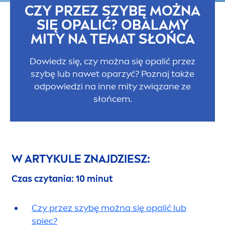
CZY PRZEZ SZYBĘ MOŻNA
SIĘ OPALIĆ? OBALAMY
MITY NA TEMAT SŁOŃCA
Dowiedz się, czy można się opalić przez
szybę lub nawet oparzyć? Poznaj także
odpowiedzi na inne mity związane ze
słońcem.
W ARTYKULE ZNAJDZIESZ:
Czas czytania: 10 minut
Czy przez szybę można się opalić lub
spiec?