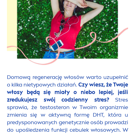
Domową regenerację włosów warto uzupełnić
o kilka nietypowych działań.
Czy wiesz, że Twoje
włosy będą się miały o niebo lepiej, jeśli
zredukujesz swój codzienny stres?
Stres
sprawia, że testosteron w Twoim organizmie
zmienia się w aktywną formę DHT, która u
predysponowanych genetycznie osób prowadzi
do upośledzenia funkcji cebulek włosowych. W