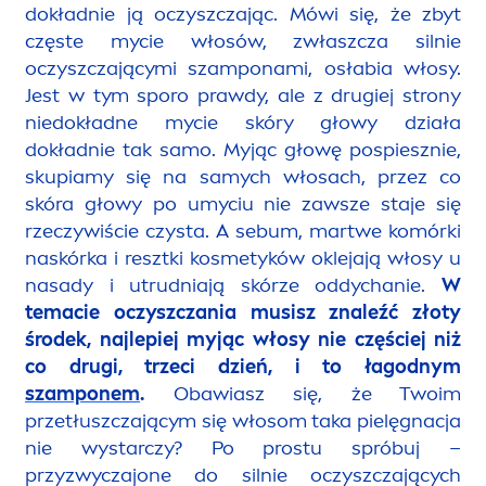
dokładnie ją oczyszczając. Mówi się, że zbyt
częste mycie włosów, zwłaszcza silnie
oczyszczającymi szamponami, osłabia włosy.
Jest w tym sporo prawdy, ale z drugiej strony
niedokładne mycie skóry głowy działa
dokładnie tak samo. Myjąc głowę pospiesznie,
skupiamy się na samych włosach, przez co
skóra głowy po umyciu nie zawsze staje się
rzeczywiście czysta. A sebum, martwe komórki
naskórka i resztki kosmetyków oklejają włosy u
nasady i utrudniają skórze oddychanie.
W
temacie oczyszczania musisz znaleźć złoty
środek, najlepiej myjąc włosy nie częściej niż
co drugi, trzeci dzień, i to łagodnym
szamponem
.
Obawiasz się, że Twoim
przetłuszczającym się włosom taka pielęgnacja
nie wystarczy? Po prostu spróbuj –
przyzwyczajone do silnie oczyszczających