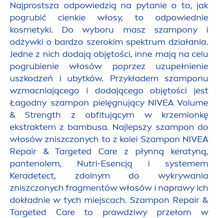
Najprostsza odpowiedzią na pytanie o to, jak
pogrubić cienkie włosy, to odpowiednie
kosmetyki. Do wyboru masz szampony i
odżywki o bardzo szerokim spektrum działania.
Jedne z nich dodają objętości, inne mają na celu
pogrubienie włosów poprzez uzupełnienie
uszkodzeń i ubytków. Przykładem szamponu
wzmacniającego i dodającego objętości jest
Łagodny szampon pielęgnujący
NIVEA
Volume
& Strength
z obfitującym w krzemionkę
ekstraktem z bambusa. Najlepszy szampon do
włosów zniszczonych to z kolei
Szampon
NIVEA
Repair
& Targeted
Care
z płynną keratyną,
pantenolem, Nutri-Esencją i systemem
Keradetect, zdolnym do wykrywania
zniszczonych frag
men
tów włosów i naprawy ich
dokładnie w tych miejscach. Szampon
Repair
&
Targeted
Care
to prawdziwy przełom w