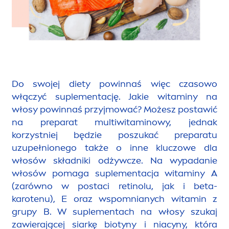
Do swojej diety powinnaś więc czasowo
włączyć suple
men
tację. Jakie witaminy na
włosy powinnaś przyjmować? Możesz postawić
na preparat multiwitaminowy, jednak
korzystniej będzie poszukać preparatu
uzupełnionego także o inne kluczowe dla
włosów składniki odżywcze. Na wypadanie
włosów pomaga suple
men
tacja witaminy A
(zarówno w postaci retinolu, jak i beta-
karotenu), E oraz wspomnianych witamin z
grupy B. W suple
men
tach na włosy szukaj
zawierającej siarkę biotyny i niacyny, która