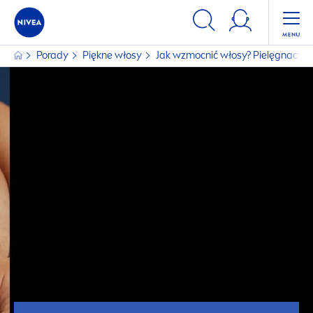
Porady
Piękne włosy
Jak wzmocnić włosy? Pielęgnacyjn