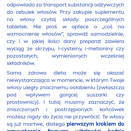
odpowiada za transport substancji odżywczych
do cebulek włosów. Przy zakupie suple
men
tu
na włosy czytaj składy poszczególnych
tabletek. Nie proś w aptece o „coś na
wzmocnienie włosów”, sprawdź samodzielnie,
czy i w jakiej ilości dany preparat zawiera
wyciąg ze skrzypu, l-cysteiny, l-metioniny czy
pozostałych, wymienionych wcześniej
składników.
Sama zdrowa dieta może się okazać
niewystarczająca w mo
men
cie, w którym Twoje
włosy uległy znacznemu osłabieniu (zwłaszcza
pod wpływem gorącej suszarki czy
prostownicy). I tutaj musimy zaznaczyć, że
zniszczonych i postrzępionych końcówek
możesz nigdy do życia nie przywrócić. Te włosy
są już martwe, dlatego
pierwszym krokiem do