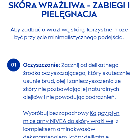
SKÓRA WRAŻLIWA - ZABIEGI I
PIELĘGNACJA
Aby zadbać o wrażliwą skórę, korzystne może
być przyjęcie minimalistycznego podejścia.
Oczyszczanie:
Zacznij od delikatnego
środka oczyszczającego, który skutecznie
u
sun
ie brud, olej i zanieczyszczenia ze
skóry nie pozbawiając jej
natural
nych
olejków i nie powodując podrażnień.
Wypróbuj bezzapachowy
Kojący płyn
micelarny
NIVEA
do skóry wrażliwej
z
kompleksem aminokwasów i
dekspantenolem, który delikatnie