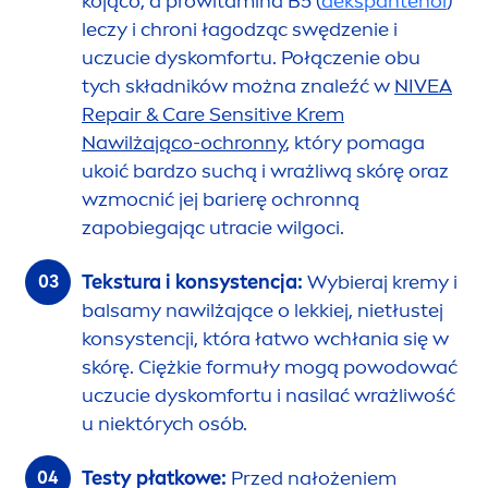
kojąco, a prowitamina B5 (
dekspantenol
)
leczy i chroni łagodząc swędzenie i
uczucie dyskomfortu. Połączenie obu
tych składników można znaleźć w
NIVEA
Repair
&
Care
Sensitive
Krem
Nawilżająco-ochronny
, który pomaga
ukoić bardzo suchą i wrażliwą skórę oraz
wzmocnić jej barierę ochronną
zapobiegając utracie wilgoci.
Tekstura i konsystencja:
Wybieraj kremy i
balsamy nawilżające o lekkiej, nietłustej
konsystencji, która łatwo wchłania się w
skórę. Ciężkie formuły mogą powodować
uczucie dyskomfortu i nasilać wrażliwość
u niektórych osób.
Testy płatkowe:
Przed nałożeniem