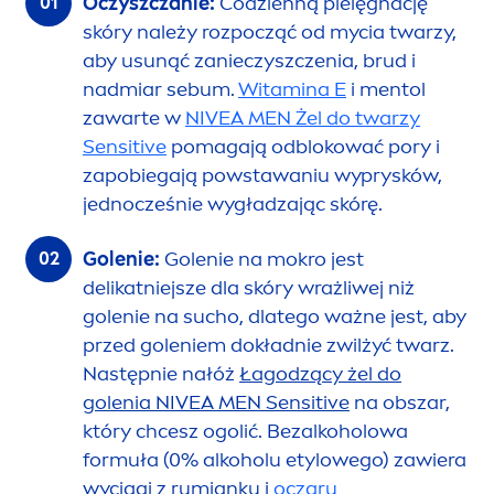
Oczyszczanie:
Codzienną pielęgnację
skóry należy rozpocząć od mycia twarzy,
aby u
sun
ąć zanieczyszczenia, brud i
nadmiar sebum.
Witamina E
i
men
tol
zawarte w
NIVEA
MEN
Żel do twarzy
Sensitive
pomagają odblokować pory i
zapobiegają powstawaniu wyprysków,
jednocześnie wygładzając skórę.
Golenie:
Golenie na mokro jest
delikatniejsze dla skóry wrażliwej niż
golenie na sucho, dlatego ważne jest, aby
przed goleniem dokładnie zwilżyć twarz.
Następnie nałóż
Łagodzący żel do
golenia
NIVEA
MEN
Sensitive
na obszar,
który chcesz ogolić. Bezalkoholowa
formuła (0% alkoholu etylowego) zawiera
wyciągi z rumianku i
oczaru