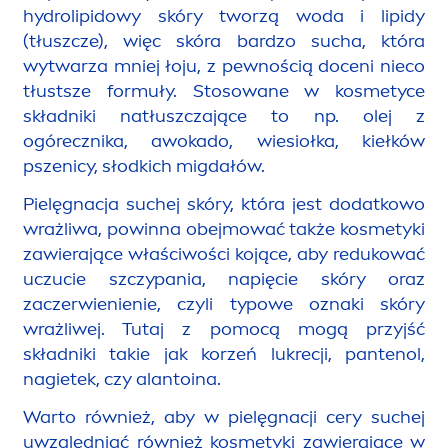
hydro
lip
idowy skóry tworzą woda i
lip
idy
(tłuszcze), więc skóra bardzo sucha, która
wytwarza mniej łoju, z pewnością doceni nieco
tłustsze formuły. Stosowane w kosmetyce
składniki natłuszczające to np. olej z
ogórecznika, awokado, wiesiołka, kiełków
pszenicy, słodkich migdałów.
Pielęgnacja suchej skóry, która jest dodatkowo
wrażliwa, powinna obejmować także kosmetyki
zawierające właściwości kojące, aby redukować
uczucie szczypania, napięcie skóry oraz
zaczerwienienie, czyli typowe oznaki skóry
wrażliwej. Tutaj z pomocą mogą przyjść
składniki takie jak korzeń lukrecji, pantenol,
nagietek, czy alantoina.
Warto również, aby w pielęgnacji cery suchej
uwzględniać również kosmetyki zawierające w