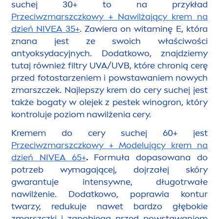
suchej 30+ to na przykład
Przeciwzmarszczkowy + Nawilżający krem na
dzień
NIVEA
35+
. Zawiera on witaminę E, która
znana jest ze swoich właściwości
antyoksydacyjnych. Dodatkowo, znajdziemy
tutaj również filtry UVA/UVB, które chronią cerę
przed fotostarzeniem i powstawaniem nowych
zmarszczek. Najlepszy krem do cery suchej jest
także bogaty w olejek z pestek winogron, który
kontroluje poziom nawilżenia cery.
Kremem do cery suchej 60+ jest
Przeciwzmarszczkowy + Modelujący krem na
dzień
NIVEA
65+
.
Formuła
dopasowana do
potrzeb wymagającej, dojrzałej skóry
gwarantuje intensywne, długotrwałe
nawilżenie. Dodatkowo, poprawia kontur
twarzy, redukuje nawet bardzo głębokie
zmarszczki i zapobiega przed powstawaniem