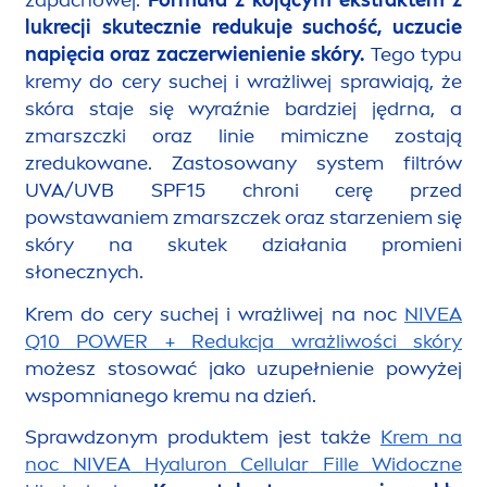
zapachowej.
Formuła z kojącym ekstraktem z
lukrecji skutecznie redukuje suchość, uczucie
napięcia oraz zaczerwienienie skóry.
Tego typu
kremy do cery suchej i wrażliwej sprawiają, że
skóra staje się wyraźnie bardziej jędrna, a
zmarszczki oraz linie mimiczne zostają
zredukowane. Zastosowany system filtrów
UVA/UVB SPF15 chroni cerę przed
powstawaniem zmarszczek oraz starzeniem się
skóry na skutek działania promieni
słonecznych.
Krem do cery suchej i wrażliwej na noc
NIVEA
Q10 POWER + Redukcja wrażliwości skóry
możesz stosować jako uzupełnienie powyżej
wspomnianego kremu na dzień.
Sprawdzonym produktem jest także
Krem na
noc
NIVEA
Hyaluron
Cellular
Fille Widoczne