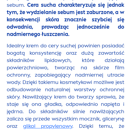
IDEALNY KREM DO CERY
SUCHEJ NA LATO
Największym problemem w przypadku cery
suchej są przede wszystkim ubytki w obrębie
natural
nej warstwy
lip
idowej, znajdującej się na
jej powierzchni. Warstwa ta tworzy się dzięki
pracy gruczołów łojowych, wydzielających
sebum.
Cera sucha charakteryzuje się jednak
tym, że wydzielanie sebum jest zaburzone, a w
konsekwencji skóra znacznie szybciej się
odwadnia, prowadząc jednocześnie do
nadmiernego łuszczenia.