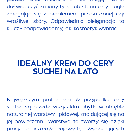
Krem
.
KREM DO CERY SUCHEJ NA
LATO
Jak wybrać dobry krem na lato? Latem Twoja
skóra funkcjonuje inaczej niż w pozostałych
porach roku! Niektóre z nas mogą nawet
doświadczyć zmiany typu lub stanu cery, nagle
zmagając się z problemem przesuszonej czy
wrażliwej skóry. Odpowiednia pielęgnacja to
klucz - podpowiadamy, jaki kosmetyk wybrać.