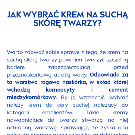
JAK WYBRAĆ KREM NA SUCHĄ
SKÓRĘ TWARZY?
Warto zdawać sobie sprawę z tego, że krem na
suchą skórę twarzy powinien tworzyć szczelną
barierę zabezpieczającą przed
przeznaskórkową utratą wody.
Odpowiada za
to warstwa rogowa naskórka, w skład której
wchodzą korneocyty i ce
men
t
międzykomórkowy
. By ją wzmocnić, wybrać
należy
krem do cery suchej
należący do
kategorii emolientów. Takie kremy
nawadniające do twarzy stworzą na niej
ochronną warstwę, sprawiając, że zyska ona
należytą ochronę przed szkodliwym działaniem