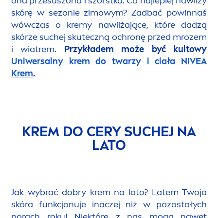
KREM DO SUCHEJ SKÓRY NA
ZIMĘ
Zima to wyjątkowo trudny okres dla Twojej
skóry. Z jednej strony działa na nas mroźne i
suche powietrze oraz chłodny wiatr, z drugiej —
ciepłe, suche otoczenia w pomieszczeniach
zamkniętych. Wszystko to sprawia, że staje się
ona przesuszona i szorstka. Co najlepiej nawilży
skórę w sezonie zimowym? Zadbać powinnaś
wówczas o kremy nawilżające, które dadzą
skórze suchej skuteczną ochronę przed mrozem
i wiatrem.
Przykładem może być kultowy
Uniwersalny krem do twarzy i ciała
NIVEA