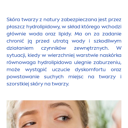
Skóra twarzy z natury zabezpieczana jest przez
płaszcz
hydro
lip
idowy, w skład którego wchodzi
głównie woda oraz
lip
idy. Ma on za zadanie
chronić ją przed utratą wody i szkodliwym
działaniem czynników zewnętrznych. W
sytuacji, kiedy w wierzchniej warstwie naskórka
równowaga
hydro
lip
idowa ulegnie zaburzeniu,
może wystąpić uczucie dyskomfortu oraz
powstawanie suchych miejsc na twarzy i
szorstkiej skóry na twarzy.