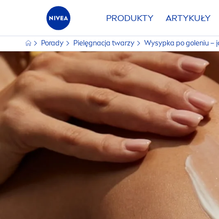
PRODUKTY
ARTYKUŁY
Porady
Pielęgnacja twarzy
Wysypka po goleniu – ja