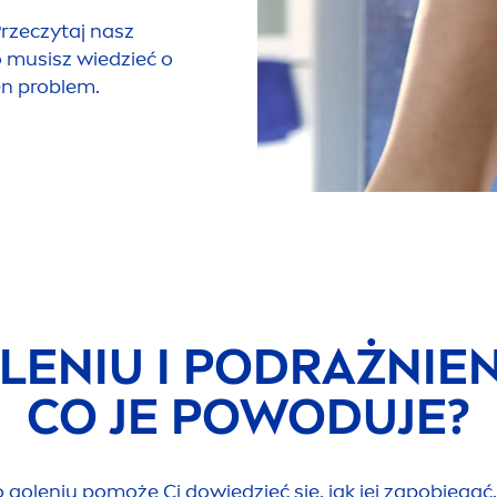
Przeczytaj nasz
o musisz wiedzieć o
en problem.
ENIU I PODRAŻNIEN
CO JE POWODUJE?
oleniu pomoże Ci dowiedzieć się, jak jej zapobiegać