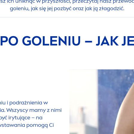
sz ich uniknąć w przyszłości, przeczytaj nasz przewod
goleniu, jak się jej pozbyć oraz jak ją złagodzić.
O GOLENIU – JAK J
iu i podrażnienia w
nia. Wszyscy mamy z nimi
yć irytujące – na
owstawania pomogą Ci