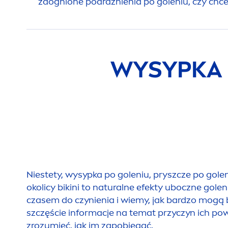
zaognione podrażnienia po goleniu, czy chce
WYSYPKA P
Niestety, wysypka po goleniu, pryszcze po golen
okolicy bikini to
natural
ne efekty uboczne gole
czasem do czynienia i wiemy, jak bardzo mogą b
szczęście informacje na temat przyczyn ich p
zrozumieć, jak im zapobiegać.