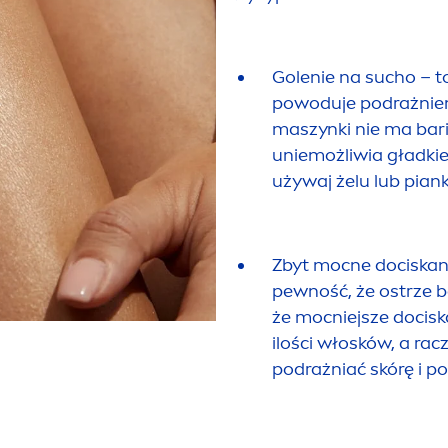
Golenie na sucho – t
powoduje podrażnien
maszynki nie ma bari
uniemożliwia gładkie
używaj żelu lub piank
Zbyt mocne dociskani
pewność, że ostrze b
że mocniejsze docis
ilości włosków, a rac
podrażniać skórę i p