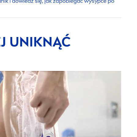
nik i dowiedz się, jak zapobiegać wysypce po
EJ UNIKNĄĆ