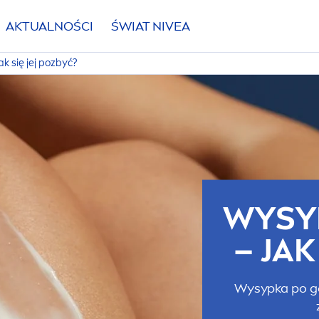
AKTUALNOŚCI
ŚWIAT
NIVEA
k się jej pozbyć?
WYSY
– JAK
Wysypka po gol