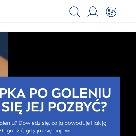
PKA PO GOLENIU
 SIĘ JEJ POZBYĆ?
eniu? Dowiedz się, co ją powoduje i jak ją
złagodzić, gdy już się pojawi.