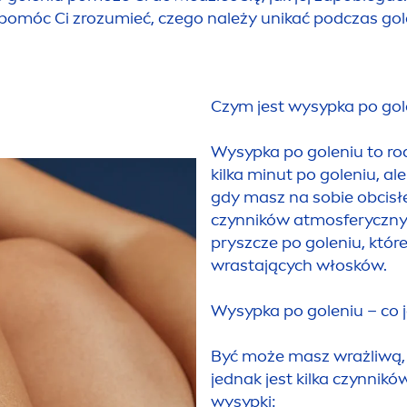
pomóc Ci zrozumieć, czego należy unikać podczas gol
Czym jest wysypka po go
Wysypka po goleniu to rod
kilka minut po goleniu, al
gdy masz na sobie obcisłe
czynników atmosferycznyc
pryszcze po goleniu, któ
wrastających włosków.
Wysypka po goleniu – co
Być może masz wrażliwą, 
jednak jest kilka czynnik
wysypki: