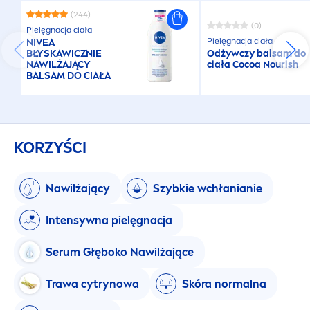
(244)
(0)
Pielęgnacja ciała
Pielęgnacja ciała
NIVEA
BŁYSKAWICZNIE
Odżywczy balsam do
NAWILŻAJĄCY
ciała Cocoa Nourish
BALSAM DO CIAŁA
KORZYŚCI
Nawilżający
Szybkie wchłanianie
Intensywna pielęgnacja
Serum Głęboko Nawilżające
Trawa cytrynowa
Skóra normalna