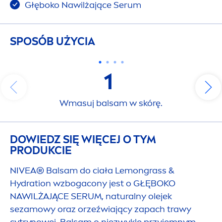
Głęboko Nawilżające Serum
SPOSÓB UŻYCIA
1
Wmasuj balsam w skórę.
DOWIEDZ SIĘ WIĘCEJ O TYM
PRODUKCIE
NIVEA
® Balsam do ciała Lemongrass &
Hydra
tion wzbogacony jest o GŁĘBOKO
NAWILŻAJĄCE SERUM,
natural
ny olejek
sezamowy oraz orzeźwiający zapach trawy