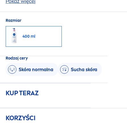
morskimi oraz serum głęboko odżywiającym.
Pokaż więcej
Nietłusta formuła, która wchłania się w kilka
sekund.
Rozmiar
400 ml
Rodzaj cery
Skóra normalna
Sucha skóra
KUP TERAZ
KORZYŚCI