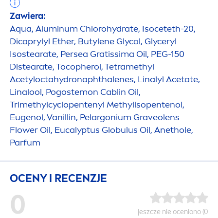
Zawiera:
Aqua
, Aluminum Chloro
hydra
te, Isoceteth-20,
Dicaprylyl Ether, Butylene Glycol, Glyceryl
Isostearate, Persea Gratissima Oil, PEG-150
Distearate, Tocopherol, Tetramethyl
Acetylocta
hydro
naphthalenes, Linalyl Acetate,
Linalool, Pogostemon Cablin Oil,
Trimethylcyclopentenyl Methylisopentenol,
Eugenol, Vanillin, Pelargonium Graveolens
Flower Oil, Eucalyptus Globulus Oil, Anethole,
Parfum
OCENY I RECENZJE
0
jeszcze nie oceniono (0