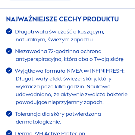
NAJWAŻNIEJSZE CECHY PRODUKTU
Długotrwała świeżość o kuszącym,
natural
nym, świeżym zapachu
Niezawodna 72-godzinna ochrona
antyperspiracyjna, która dba o Twoją skórę
Wyjątkowa formuła
NIVEA
∞ INFINI
FRESH
:
Długotrwały efekt świeżej skóry, który
wykracza poza kilka godzin. Naukowo
udowodniono, że aktywnie zwalcza bakterie
powodujące nieprzyjemny zapach.
Tolerancja dla skóry potwierdzona
dermatologicznie.
Derma 72H
Active
Protecion