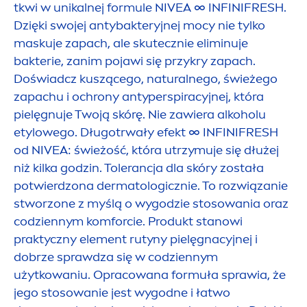
tkwi w unikalnej formule
NIVEA
∞ INFINI
FRESH
.
Dzięki swojej antybakteryjnej mocy nie tylko
maskuje zapach, ale skutecznie eliminuje
bakterie, zanim pojawi się przykry zapach.
Doświadcz kuszącego,
natural
nego, świeżego
zapachu i ochrony antyperspiracyjnej, która
pielęgnuje Twoją skórę. Nie zawiera alkoholu
etylowego. Długotrwały efekt ∞ INFINI
FRESH
od
NIVEA
: świeżość, która utrzymuje się dłużej
niż kilka godzin. Tolerancja dla skóry została
potwierdzona dermatologicznie. To rozwiązanie
stworzone z myślą o wygodzie stosowania oraz
codziennym komforcie. Produkt stanowi
praktyczny ele
men
t rutyny pielęgnacyjnej i
dobrze sprawdza się w codziennym
użytkowaniu. Opracowana formuła sprawia, że
jego stosowanie jest wygodne i łatwo