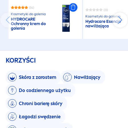
(14)
(0)
Kosmetyki do golenia
Kosmetyki do golenia
HYDRO
CARE
Hydro
care
Esencja
Ochronny krem do
nawilżająca
golenia
KORZYŚCI
Skóra z zarostem
Nawilżający
Do codziennego użytku
Chroni barierę skóry
Łagodzi swędzenie