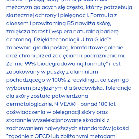
mężczyzn golących się często, którzy potrzebują
skutecznej ochrony i pielęgnacji. Formuła z
aloesem i prowitaminą B5 nawilża skórę,
zmiękcza zarost i wspiera
natural
ną barierę
ochronną. Dzięki technologii Ultra Glide™
zapewnia gładki poślizg, komfortowe golenie
oraz chroni przed zacięciami i podrażnieniami.
Żel ma 99% biodegradowalną formułę* i jest
zapakowany w puszkę z aluminium
pochodzącego w 100% z recyklingu, co czyni go
wyborem przyjaznym dla środowiska. Tolerancja
dla skóry została potwierdzona
dermatologicznie.
NIVEA
® - ponad 100 lat
doświadczenia w pielęgnacji skóry oraz
starannie wyselekcjonowane składniki z
zachowaniem najwyższych standardów jakości.
*zgodnie z OECD lub zbliżonymi metodami