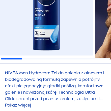
NIVEA
Men
Hydro
care
Żel do golenia z aloesem i
biodegradowalną formułą zapewnia potrójny
efekt pielęgnacyjny: gładki poślizg, komfortowe
golenie i nawilżoną skórę. Technologia Ultra
Glide chroni przed przesuszeniem, zacięciami i
podrażnieniami.
Pokaż więcej