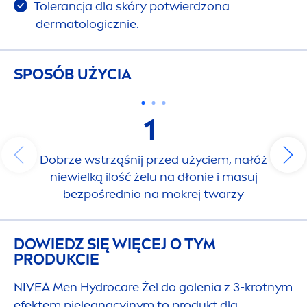
Tolerancja dla skóry potwierdzona
dermatologicznie.
SPOSÓB UŻYCIA
1
Dobrze wstrząśnij przed użyciem, nałóż
niewielką ilość żelu na dłonie i masuj
bezpośrednio na mokrej twarzy
DOWIEDZ SIĘ WIĘCEJ O TYM
PRODUKCIE
NIVEA
Men
Hydro
care
Żel do golenia z 3-krotnym
efektem pielęgnacyjnym to produkt dla