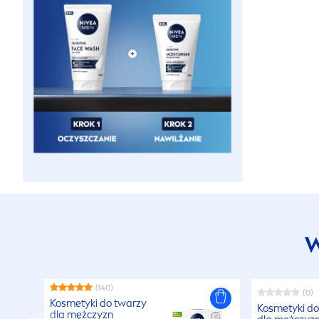
W
(140)
(0)
Kosmetyki do twarzy
Kosmetyki do
dla mężczyzn