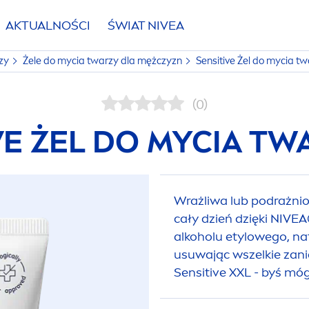
AKTUALNOŚCI
ŚWIAT
NIVEA
rzy
Żele do mycia twarzy dla mężczyzn
Sensitive
Żel do mycia tw
(0)
VE
ŻEL DO MYCIA TW
Wrażliwa lub podrażni
cały dzień dzięki
NIVEA
alkoholu etylowego, na
usuwając wszelkie zan
Sensitive
XXL - byś móg