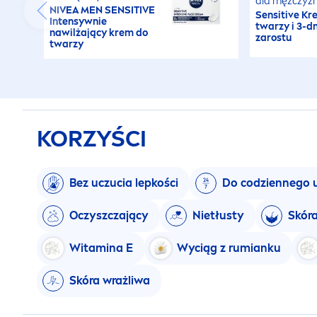
dla mężczyz
NIVEA
MEN
SENSITIVE
Sensitive
Kre
Intensywnie
twarzy i 3-
nawilżający krem do
zarostu
twarzy
KORZYŚCI
Bez uczucia lepkości
Do codziennego 
Oczyszczający
Nietłusty
Skóra
Witamina E
Wyciąg z rumianku
Skóra wrażliwa