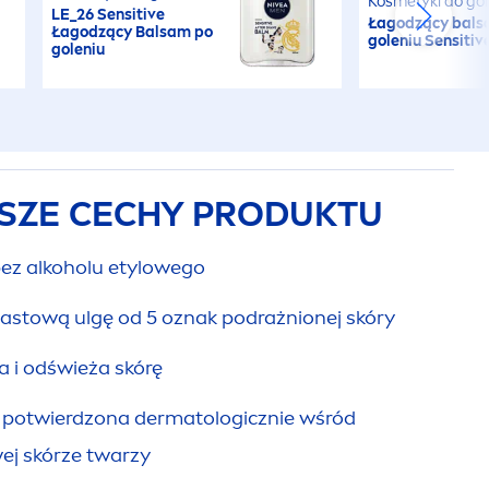
Kosmetyki do gol
LE_26
Sensitive
Łagodzący bals
Łagodzący Balsam po
goleniu
Sensitiv
goleniu
SZE CECHY PRODUKTU
bez alkoholu etylowego
stową ulgę od 5 oznak podrażnionej skóry
 i odświeża skórę
y potwierdzona dermatologicznie wśród
ej skórze twarzy