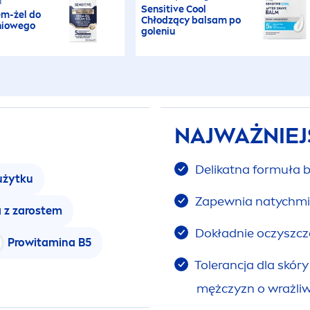
n
Sensitive
Cool
m-żel do
Chłodzący balsam po
dniowego
goleniu
NAJWAŻNIEJ
Delikatna formuła 
użytku
Zapewnia natychmia
 z zarostem
Dokładnie oczyszcza
Prowitamina B5
Tolerancja dla skór
mężczyzn o wrażliw