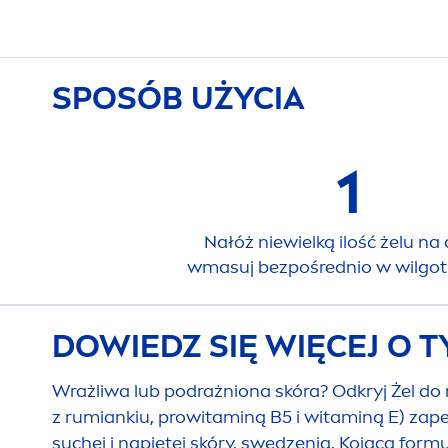
SPOSÓB UŻYCIA
1
Nałóż niewielką ilość żelu na 
wmasuj bezpośrednio w wilgot
DOWIEDZ SIĘ WIĘCEJ O 
Wrażliwa lub podrażniona skóra? Odkryj Żel do
z rumiankiu, prowitaminą B5 i witaminą E) zap
suchej i napiętej skóry, swędzenia. Kojąca for