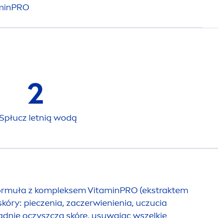
min
PRO
2
Spłucz letnią wodą
formuła z kompleksem
Vitamin
PRO (ekstraktem
óry: pieczenia, zaczerwienienia, uczucia
ładnie oczyszcza skórę, usuwając wszelkie