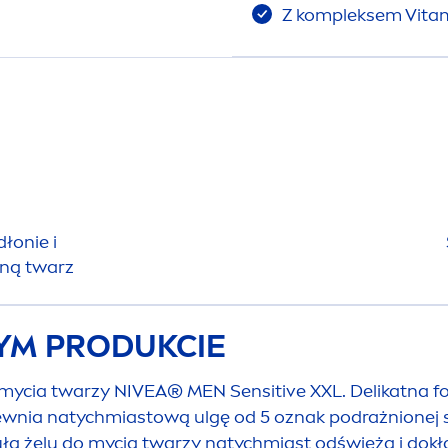
Z kompleksem
Vita
dłonie i
ną twarz
TYM PRODUKCIE
 mycia twarzy
NIVEA
®
MEN
Sensitive
XXL. Delikatna 
ewnia natychmiastową ulgę od 5 oznak podrażnionej sk
muła żelu do mycia twarzy natychmiast odświeża i dok