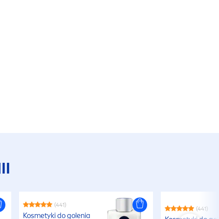
II
(441)
(441)
Kosmetyki do golenia