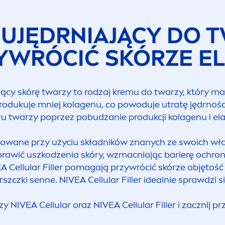
UJĘDRNIAJĄCY​​ DO 
YWRÓCIĆ SKÓRZE E
cy skórę twarzy to rodzaj kremu do twarzy, który ma 
rodukuje mniej kolagenu, co powoduje utratę jędrnośc
ru twarzy poprzez pobudzanie produkcji kolagenu i e
owane przy użyciu składników znanych ze swoich wła
rawić uszkodzenia skóry, wzmacniając barierę ochron
EA
Cellular
Filler
pomagają przywrócić skórze objętość i
rszczki senne.
NIVEA
Cellular
Filler
idealnie sprawdzi si
rzy
NIVEA
Cellular
oraz
NIVEA
Cellular
Filler
i zacznij p