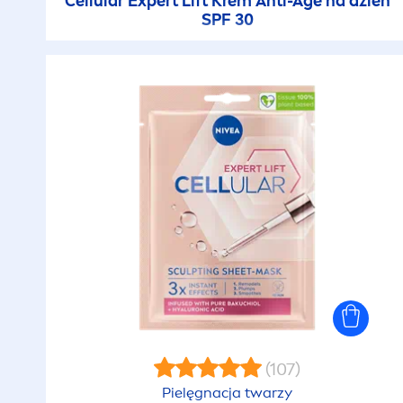
Cellular
Expert Lift Krem Anti-Age na dzień
SPF 30
(107)
Pielęgnacja twarzy