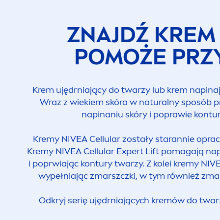
ZNAJDŹ KREM 
POMOŻE PRZ
Krem ujędrniający do twarzy lub krem napinają
Wraz z wiekiem skóra w
natural
ny sposób p
napinaniu skóry i poprawie kontu
Kremy
NIVEA
Cellular
zostały starannie oprac
Kremy
NIVEA
Cellular
Expert Lift pomagają nap
i poprwiając kontury twarzy. Z kolei kremy
NIV
wypełniając zmarszczki, w tym również zma
Odkryj serię ujędrniających kremów do twa