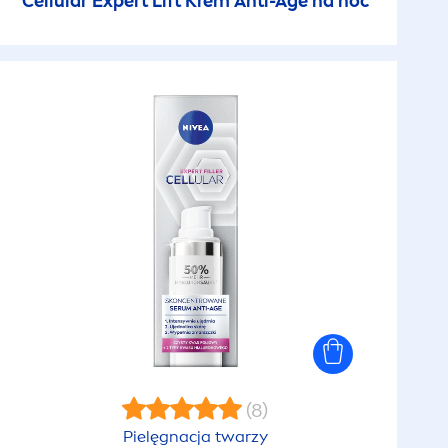
Cellular
Expert Lift Krem Anti-Age na noc
(8)
Pielęgnacja twarzy