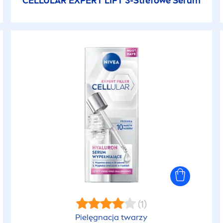
CELLULAR
EXPERT LIFT 3-Strefowe Serum
(1)
Pielęgnacja twarzy