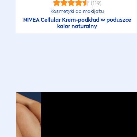
(119)
Kosmetyki do makijażu
NIVEA
Cellular
Krem-podkład w poduszce
kolor
natural
ny